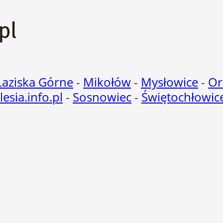
Łaziska Górne
-
Mikołów
-
Mysłowice
-
Or
ilesia.info.pl
-
Sosnowiec
-
Świętochłowic