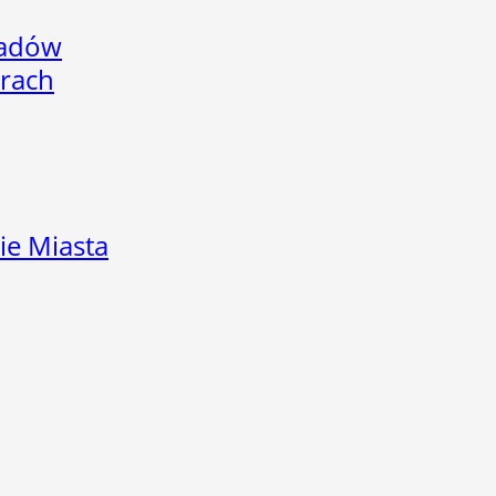
adów
arach
ie Miasta