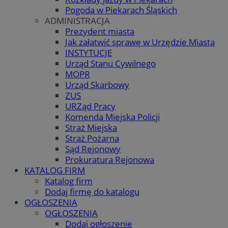
Pogoda w Piekarach Śląskich
ADMINISTRACJA
Prezydent miasta
Jak załatwić sprawę w Urzędzie Miasta
INSTYTUCJE
Urząd Stanu Cywilnego
MOPR
Urząd Skarbowy
ZUS
URZąd Pracy
Komenda Miejska Policji
Straż Miejska
Straż Pożarna
Sąd Rejonowy
Prokuratura Rejonowa
KATALOG FIRM
Katalog firm
Dodaj firmę do katalogu
OGŁOSZENIA
OGŁOSZENIA
Dodaj ogłoszenie