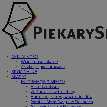
AKTUALNOŚCI
Wiadomości lokalne
Artykuły sponsorowane
KRYMINALNE
MIASTO
INFORMACJE O MIEŚCIE
Historia miasta
Ważne adresy i telefony
Harmonogram wywozu odpadów
Parafie i Msze Święte w Piekarach
Rozkłady jazdy w Piekarach