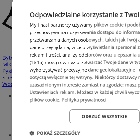
Odpowiedzialne korzystanie z Two
My i nasi partnerzy używamy plików cookie i podo
przechowywania i uzyskiwania dostępu do informa
przetwarzania danych osobowych, takich jak Twój ad
dane przeglądania, w celu wyświetlania spersonali
reklam i treści, analizy odbiorców oraz ulepszania 
Bytom
-
Chorzów
-
Gliwice
-
Katowice
-
Łaziska Górne
-
(1845)
mogą również przetwarzać Twoje dane w tych
Mikołów
-
Mysłowice
-
Orzesze
-
Piekary Śląskie
-
wykorzystywać precyzyjne dane geolokalizacyjne i
Pyskowice
-
Ruda Śląska
-
Rybnik
-
Siemianowice
-
dotyczą wyłącznie tej witryny. Niektórzy dostawcy
Silesia.info.pl
-
Sosnowiec
-
Świętochłowice
-
Tychy
-
Wodzisław
-
Zabrze
-
Żory
uzasadnionym interesie zamiast na zgodzie; masz 
Ustawieniach reklam
. Możesz w każdej chwili wyc
Portal
plików cookie
.
Polityka prywatności
Redakcja
Patronat medialny
Praktyki w silesia.info.pl
ODRZUĆ WSZYSTKIE
Regulaminy
Polityka prywatności
POKAŻ SZCZEGÓŁY
Oferta