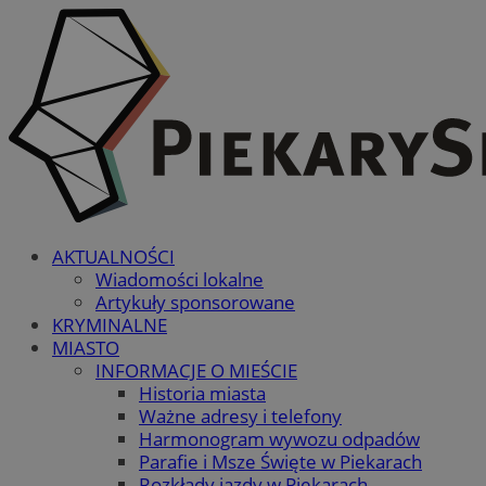
AKTUALNOŚCI
Wiadomości lokalne
Artykuły sponsorowane
KRYMINALNE
MIASTO
INFORMACJE O MIEŚCIE
Historia miasta
Ważne adresy i telefony
Harmonogram wywozu odpadów
Parafie i Msze Święte w Piekarach
Rozkłady jazdy w Piekarach