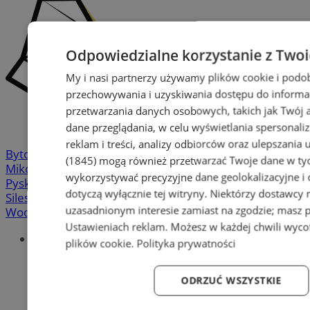
Odpowiedzialne korzystanie z Two
My i nasi partnerzy używamy plików cookie i podo
przechowywania i uzyskiwania dostępu do informa
przetwarzania danych osobowych, takich jak Twój ad
dane przeglądania, w celu wyświetlania spersonali
reklam i treści, analizy odbiorców oraz ulepszania 
Bytom
-
Chorzów
-
Gliwice
-
Katowice
-
Łaziska Górne
-
(1845)
mogą również przetwarzać Twoje dane w tych
Mikołów
-
Mysłowice
-
Orzesze
-
Piekary Śląskie
-
wykorzystywać precyzyjne dane geolokalizacyjne i
Pyskowice
-
Ruda Śląska
-
Rybnik
-
Siemianowice
-
dotyczą wyłącznie tej witryny. Niektórzy dostawcy
Silesia.info.pl
-
Sosnowiec
-
Świętochłowice
-
Tychy
-
uzasadnionym interesie zamiast na zgodzie; masz 
Wodzisław
-
Zabrze
-
Żory
Ustawieniach reklam
. Możesz w każdej chwili wyc
Portal
plików cookie
.
Polityka prywatności
Redakcja
Patronat medialny
ODRZUĆ WSZYSTKIE
Praktyki w silesia.info.pl
Regulaminy