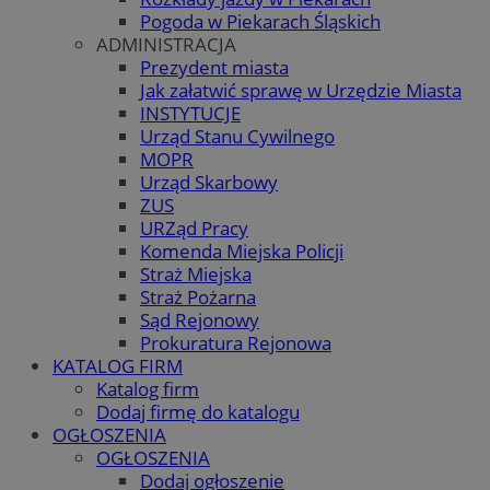
Pogoda w Piekarach Śląskich
ADMINISTRACJA
Prezydent miasta
Jak załatwić sprawę w Urzędzie Miasta
INSTYTUCJE
Urząd Stanu Cywilnego
MOPR
Urząd Skarbowy
ZUS
URZąd Pracy
Komenda Miejska Policji
Straż Miejska
Straż Pożarna
Sąd Rejonowy
Prokuratura Rejonowa
KATALOG FIRM
Katalog firm
Dodaj firmę do katalogu
OGŁOSZENIA
OGŁOSZENIA
Dodaj ogłoszenie