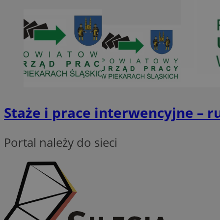
SessID
QeSessID
MvSessID
VISITOR_PRIVACY_
Staże i prace interwencyjne – 
INGRESSCOOKIE
Portal należy do sieci
CookieScriptConse
__cf_bm