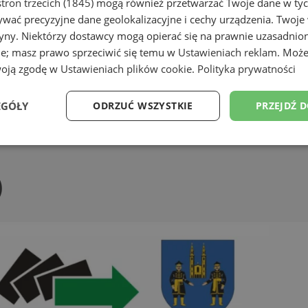
tron trzecich (1845)
mogą również przetwarzać Twoje dane w tych
wać precyzyjne dane geolokalizacyjne i cechy urządzenia. Twoje
tryny. Niektórzy dostawcy mogą opierać się na prawnie uzasadnio
ie; masz prawo sprzeciwić się temu w
Ustawieniach reklam
. Może
woją zgodę w
Ustawieniach plików cookie
.
Polityka prywatności
EGÓŁY
ODRZUĆ WSZYSTKIE
PRZEJDŹ 
Wydajność
Targetowanie
Funkcjonalność
Ni
)
ezbędne
Wydajność
Targetowanie
Funkcjonalność
Niesklasyfikow
ie umożliwiają korzystanie z podstawowych funkcji strony internetowej, takich jak log
Bez niezbędnych plików cookie nie można prawidłowo korzystać ze strony internetowe
Okres
Provider
/
Domena
Opis