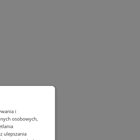
ywania i
danych osobowych,
etlania
az ulepszania