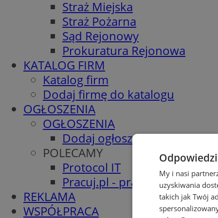
Straż Miejska
Straż Pożarna
Sąd Rejonowy
Prokuratura Rejonowa
KATALOG FIRM
Katalog firm
Dodaj firmę do katalogu
OGŁOSZENIA
OGŁOSZENIA
Dodaj ogłoszenie
POLECAMY
Odpowiedzia
Protocol IT
My i nasi partne
Pracuj.pl - praca w Piekarach
uzyskiwania dost
REKLAMA
takich jak Twój a
WSPÓŁPRACA
spersonalizowanyc