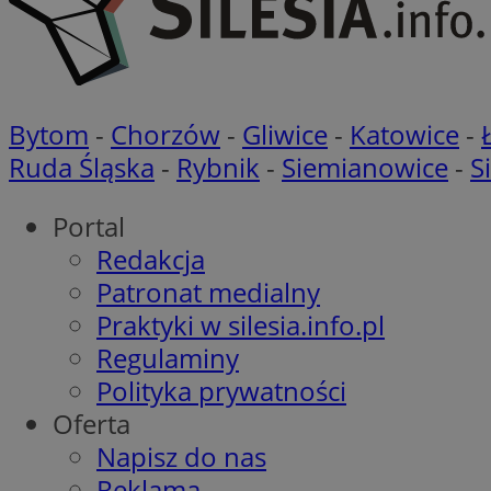
Nazwa
Bytom
-
Chorzów
-
Gliwice
-
Katowice
-
Pro
Nazwa
Nazwa
Do
Nazwa
Ruda Śląska
-
Rybnik
-
Siemianowice
-
S
openstat_gid
ustat_gid
google_push
.bi
ustat_3zn4uzjz1qh
__Secure-
ROLLOUT_TOKEN
Portal
openstat_ui7qxbn
Redakcja
ustat_mscumsezXj6
Patronat medialny
ustat_h0XXxbtbr5aj
sa-user-id-v3
Praktyki w silesia.info.pl
tuuid
__mguid_
Regulaminy
Polityka prywatności
tuuid
_clck
Oferta
OAID
Napisz do nas
_clsk
ustat_5ei1p1pnc3n
Reklama