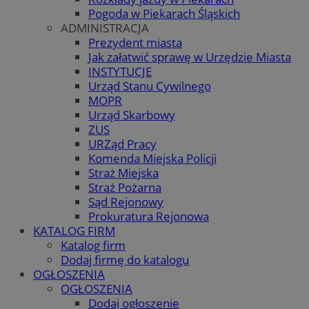
Pogoda w Piekarach Śląskich
ADMINISTRACJA
Prezydent miasta
Jak załatwić sprawę w Urzędzie Miasta
INSTYTUCJE
Urząd Stanu Cywilnego
MOPR
Urząd Skarbowy
ZUS
URZąd Pracy
Komenda Miejska Policji
Straż Miejska
Straż Pożarna
Sąd Rejonowy
Prokuratura Rejonowa
KATALOG FIRM
Katalog firm
Dodaj firmę do katalogu
OGŁOSZENIA
OGŁOSZENIA
Dodaj ogłoszenie