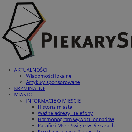
AKTUALNOŚCI
Wiadomości lokalne
Artykuły sponsorowane
KRYMINALNE
MIASTO
INFORMACJE O MIEŚCIE
Historia miasta
Ważne adresy i telefony
Harmonogram wywozu odpadów
Parafie i Msze Święte w Piekarach
Rozkłady jazdy w Piekarach