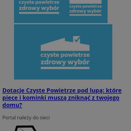
Dotacje Czyste Powietrze pod lupą: które
piece i kominki muszą zniknąć z twojego
domu?
Portal należy do sieci