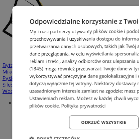
Odpowiedzialne korzystanie z Two
My i nasi partnerzy używamy plików cookie i podo
przechowywania i uzyskiwania dostępu do informa
przetwarzania danych osobowych, takich jak Twój ad
dane przeglądania, w celu wyświetlania spersonali
reklam i treści, analizy odbiorców oraz ulepszania 
Bytom
-
Chorzów
-
Gliwice
-
Katowice
-
Łaziska Górne
-
(1845)
mogą również przetwarzać Twoje dane w tych
Mikołów
-
Mysłowice
-
Orzesze
-
Piekary Śląskie
-
wykorzystywać precyzyjne dane geolokalizacyjne i
Pyskowice
-
Ruda Śląska
-
Rybnik
-
Siemianowice
-
dotyczą wyłącznie tej witryny. Niektórzy dostawcy
Silesia.info.pl
-
Sosnowiec
-
Świętochłowice
-
Tychy
-
Wodzisław
-
Zabrze
-
Żory
uzasadnionym interesie zamiast na zgodzie; masz 
Ustawieniach reklam
. Możesz w każdej chwili wyc
Portal
plików cookie
.
Polityka prywatności
Redakcja
Patronat medialny
Praktyki w silesia.info.pl
ODRZUĆ WSZYSTKIE
Regulaminy
Polityka prywatności
POKAŻ SZCZEGÓŁY