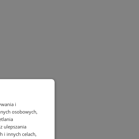
ywania i
danych osobowych,
etlania
az ulepszania
 i innych celach,