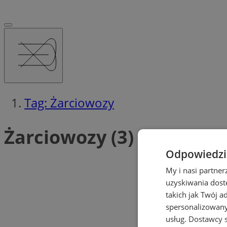
Tag: Żarciowozy
Żarciowozy (3)
Odpowiedzia
My i nasi partne
uzyskiwania dost
takich jak Twój a
spersonalizowanyc
usług.
Dostawcy s