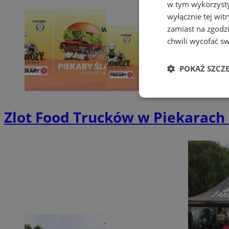
w tym wykorzysty
wyłącznie tej wi
zamiast na zgodz
chwili wycofać s
POKAŻ SZCZ
Niezbędne
Zlot Food Trucków w Piekarach
Ni
Niezbędne pliki cook
zarządzanie kontem. 
Nazwa