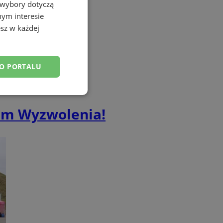
 wybory dotyczą
nym interesie
sz w każdej
DO PORTALU
esklasyfikowane
cem Wyzwolenia!
ane
owanie użytkownika i
j.