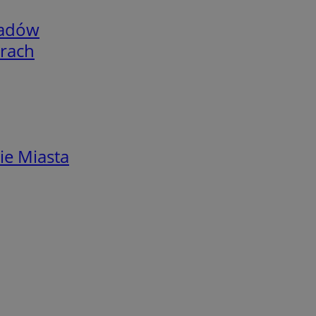
adów
arach
ie Miasta