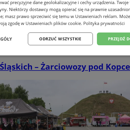
wać precyzyjne dane geolokalizacyjne i cechy urządzenia. Twoje
tryny. Niektórzy dostawcy mogą opierać się na prawnie uzasadnio
ie; masz prawo sprzeciwić się temu w
Ustawieniach reklam
. Może
woją zgodę w
Ustawieniach plików cookie
.
Polityka prywatności
EGÓŁY
ODRZUĆ WSZYSTKIE
PRZEJDŹ 
Wydajność
Targetowanie
Funkcjonalność
Ni
 Śląskich – Żarciowozy pod Kop
ezbędne
Wydajność
Targetowanie
Funkcjonalność
Niesklasyfikow
ie umożliwiają korzystanie z podstawowych funkcji strony internetowej, takich jak log
Bez niezbędnych plików cookie nie można prawidłowo korzystać ze strony internetowe
Okres
Provider
/
Domena
Opis
przechowywania