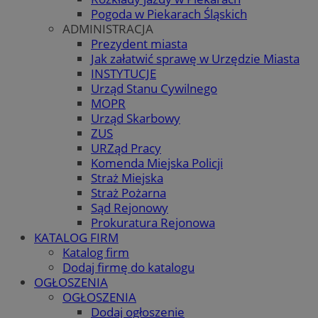
Pogoda w Piekarach Śląskich
ADMINISTRACJA
Prezydent miasta
Jak załatwić sprawę w Urzędzie Miasta
INSTYTUCJE
Urząd Stanu Cywilnego
MOPR
Urząd Skarbowy
ZUS
URZąd Pracy
Komenda Miejska Policji
Straż Miejska
Straż Pożarna
Sąd Rejonowy
Prokuratura Rejonowa
KATALOG FIRM
Katalog firm
Dodaj firmę do katalogu
OGŁOSZENIA
OGŁOSZENIA
Dodaj ogłoszenie