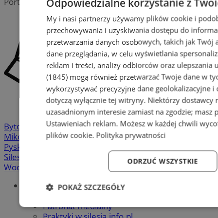
Odpowiedzialne korzystanie z Two
Portal należy do sieci
My i nasi partnerzy używamy plików cookie i podo
przechowywania i uzyskiwania dostępu do informa
przetwarzania danych osobowych, takich jak Twój ad
dane przeglądania, w celu wyświetlania spersonali
reklam i treści, analizy odbiorców oraz ulepszania 
(1845)
mogą również przetwarzać Twoje dane w tych
wykorzystywać precyzyjne dane geolokalizacyjne i
dotyczą wyłącznie tej witryny. Niektórzy dostawcy
uzasadnionym interesie zamiast na zgodzie; masz 
Ustawieniach reklam
. Możesz w każdej chwili wyc
Bytom
-
Chorzów
-
Gliwice
-
Katowice
-
Łaziska Górne
-
plików cookie
.
Polityka prywatności
Mikołów
-
Mysłowice
-
Orzesze
-
Piekary Śląskie
-
Pyskowice
-
Ruda Śląska
-
Rybnik
-
Siemianowice
-
Silesia.info.pl
-
Sosnowiec
-
Świętochłowice
-
Tychy
-
ODRZUĆ WSZYSTKIE
Wodzisław
-
Zabrze
-
Żory
Portal
POKAŻ SZCZEGÓŁY
Redakcja
Patronat medialny
Niezbędne
Wydajność
Targetowanie
Fun
Praktyki w silesia.info.pl