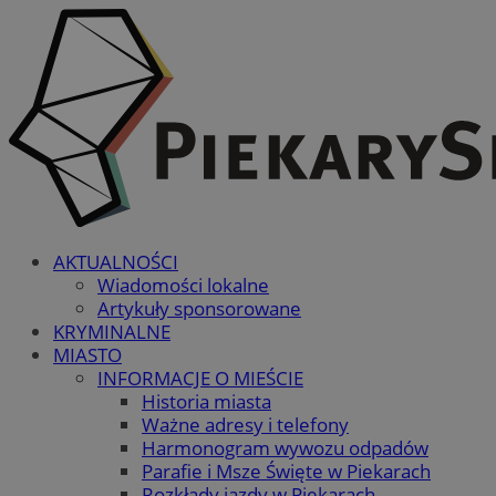
AKTUALNOŚCI
Wiadomości lokalne
Artykuły sponsorowane
KRYMINALNE
MIASTO
INFORMACJE O MIEŚCIE
Historia miasta
Ważne adresy i telefony
Harmonogram wywozu odpadów
Parafie i Msze Święte w Piekarach
Rozkłady jazdy w Piekarach