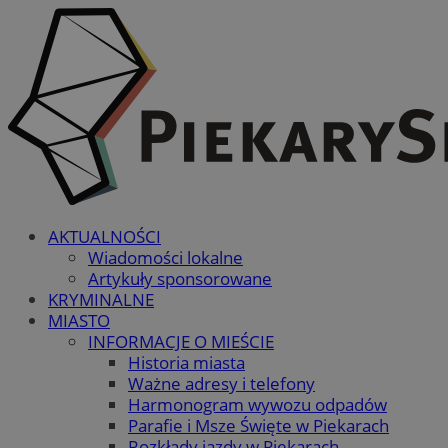
AKTUALNOŚCI
Wiadomości lokalne
Artykuły sponsorowane
KRYMINALNE
MIASTO
INFORMACJE O MIEŚCIE
Historia miasta
Ważne adresy i telefony
Harmonogram wywozu odpadów
Parafie i Msze Święte w Piekarach
Rozkłady jazdy w Piekarach