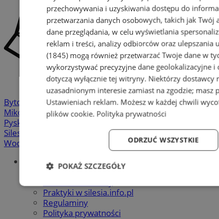
przechowywania i uzyskiwania dostępu do informa
przetwarzania danych osobowych, takich jak Twój ad
dane przeglądania, w celu wyświetlania spersonali
reklam i treści, analizy odbiorców oraz ulepszania 
(1845)
mogą również przetwarzać Twoje dane w tych
wykorzystywać precyzyjne dane geolokalizacyjne i
dotyczą wyłącznie tej witryny. Niektórzy dostawcy
uzasadnionym interesie zamiast na zgodzie; masz 
Bytom
-
Chorzów
-
Gliwice
-
Katowice
-
Łaziska Górne
-
Ustawieniach reklam
. Możesz w każdej chwili wyc
Mikołów
-
Mysłowice
-
Orzesze
-
Piekary Śląskie
-
plików cookie
.
Polityka prywatności
Pyskowice
-
Ruda Śląska
-
Rybnik
-
Siemianowice
-
Silesia.info.pl
-
Sosnowiec
-
Świętochłowice
-
Tychy
-
ODRZUĆ WSZYSTKIE
Wodzisław
-
Zabrze
-
Żory
Portal
POKAŻ SZCZEGÓŁY
Redakcja
Patronat medialny
Niezbędne
Wydajność
Targetowanie
Fun
Praktyki w silesia.info.pl
Regulaminy
Polityka prywatności