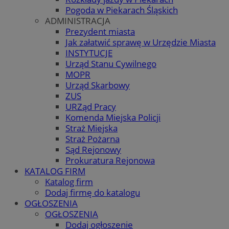
Pogoda w Piekarach Śląskich
ADMINISTRACJA
Prezydent miasta
Jak załatwić sprawę w Urzędzie Miasta
INSTYTUCJE
Urząd Stanu Cywilnego
MOPR
Urząd Skarbowy
ZUS
URZąd Pracy
Komenda Miejska Policji
Straż Miejska
Straż Pożarna
Sąd Rejonowy
Prokuratura Rejonowa
KATALOG FIRM
Katalog firm
Dodaj firmę do katalogu
OGŁOSZENIA
OGŁOSZENIA
Dodaj ogłoszenie