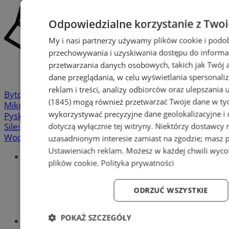
Odpowiedzialne korzystanie z Two
My i nasi partnerzy używamy plików cookie i podo
przechowywania i uzyskiwania dostępu do informa
przetwarzania danych osobowych, takich jak Twój ad
dane przeglądania, w celu wyświetlania spersonali
reklam i treści, analizy odbiorców oraz ulepszania 
Bytom
-
Chorzów
-
Gliwice
-
Katowice
-
Łaziska Górne
-
(1845)
mogą również przetwarzać Twoje dane w tych
Mikołów
-
Mysłowice
-
Orzesze
-
Piekary Śląskie
-
wykorzystywać precyzyjne dane geolokalizacyjne i
Pyskowice
-
Ruda Śląska
-
Rybnik
-
Siemianowice
-
dotyczą wyłącznie tej witryny. Niektórzy dostawcy
Silesia.info.pl
-
Sosnowiec
-
Świętochłowice
-
Tychy
-
Wodzisław
-
Zabrze
-
Żory
uzasadnionym interesie zamiast na zgodzie; masz 
Ustawieniach reklam
. Możesz w każdej chwili wyc
Portal
plików cookie
.
Polityka prywatności
Redakcja
Patronat medialny
Praktyki w silesia.info.pl
ODRZUĆ WSZYSTKIE
Regulaminy
Polityka prywatności
POKAŻ SZCZEGÓŁY
Oferta