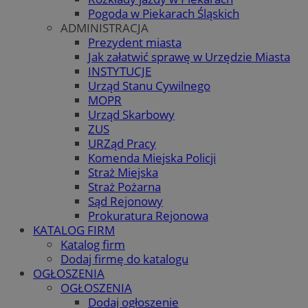
Pogoda w Piekarach Śląskich
ADMINISTRACJA
Prezydent miasta
Jak załatwić sprawę w Urzędzie Miasta
INSTYTUCJE
Urząd Stanu Cywilnego
MOPR
Urząd Skarbowy
ZUS
URZąd Pracy
Komenda Miejska Policji
Straż Miejska
Straż Pożarna
Sąd Rejonowy
Prokuratura Rejonowa
KATALOG FIRM
Katalog firm
Dodaj firmę do katalogu
OGŁOSZENIA
OGŁOSZENIA
Dodaj ogłoszenie