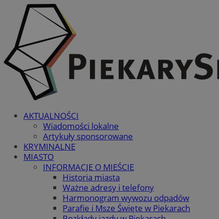
AKTUALNOŚCI
Wiadomości lokalne
Artykuły sponsorowane
KRYMINALNE
MIASTO
INFORMACJE O MIEŚCIE
Historia miasta
Ważne adresy i telefony
Harmonogram wywozu odpadów
Parafie i Msze Święte w Piekarach
Rozkłady jazdy w Piekarach