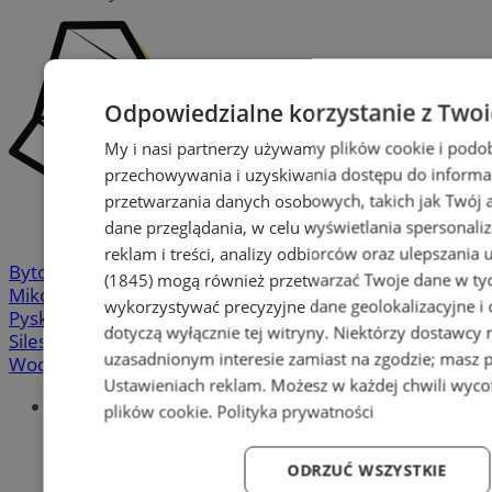
Odpowiedzialne korzystanie z Two
My i nasi partnerzy używamy plików cookie i podo
przechowywania i uzyskiwania dostępu do informa
przetwarzania danych osobowych, takich jak Twój ad
dane przeglądania, w celu wyświetlania spersonali
reklam i treści, analizy odbiorców oraz ulepszania 
Bytom
-
Chorzów
-
Gliwice
-
Katowice
-
Łaziska Górne
-
(1845)
mogą również przetwarzać Twoje dane w tych
Mikołów
-
Mysłowice
-
Orzesze
-
Piekary Śląskie
-
wykorzystywać precyzyjne dane geolokalizacyjne i
Pyskowice
-
Ruda Śląska
-
Rybnik
-
Siemianowice
-
dotyczą wyłącznie tej witryny. Niektórzy dostawcy
Silesia.info.pl
-
Sosnowiec
-
Świętochłowice
-
Tychy
-
uzasadnionym interesie zamiast na zgodzie; masz 
Wodzisław
-
Zabrze
-
Żory
Ustawieniach reklam
. Możesz w każdej chwili wyc
Portal
plików cookie
.
Polityka prywatności
Redakcja
Patronat medialny
ODRZUĆ WSZYSTKIE
Praktyki w silesia.info.pl