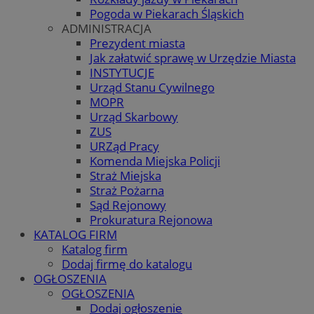
Pogoda w Piekarach Śląskich
ADMINISTRACJA
Prezydent miasta
Jak załatwić sprawę w Urzędzie Miasta
INSTYTUCJE
Urząd Stanu Cywilnego
MOPR
Urząd Skarbowy
ZUS
URZąd Pracy
Komenda Miejska Policji
Straż Miejska
Straż Pożarna
Sąd Rejonowy
Prokuratura Rejonowa
KATALOG FIRM
Katalog firm
Dodaj firmę do katalogu
OGŁOSZENIA
OGŁOSZENIA
Dodaj ogłoszenie