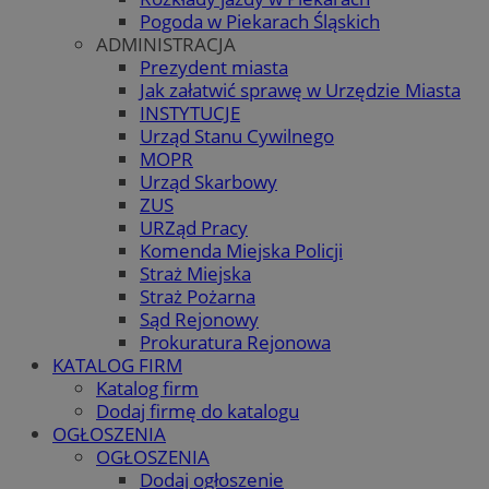
Pogoda w Piekarach Śląskich
ADMINISTRACJA
Prezydent miasta
Jak załatwić sprawę w Urzędzie Miasta
INSTYTUCJE
Urząd Stanu Cywilnego
MOPR
Urząd Skarbowy
ZUS
URZąd Pracy
Komenda Miejska Policji
Straż Miejska
Straż Pożarna
Sąd Rejonowy
Prokuratura Rejonowa
KATALOG FIRM
Katalog firm
Dodaj firmę do katalogu
OGŁOSZENIA
OGŁOSZENIA
Dodaj ogłoszenie