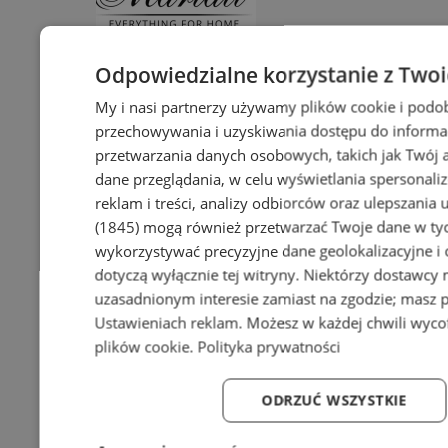
Odpowiedzialne korzystanie z Two
My i nasi partnerzy używamy plików cookie i podo
przechowywania i uzyskiwania dostępu do informa
przetwarzania danych osobowych, takich jak Twój ad
dane przeglądania, w celu wyświetlania spersonali
reklam i treści, analizy odbiorców oraz ulepszania 
(1845)
mogą również przetwarzać Twoje dane w tych
wykorzystywać precyzyjne dane geolokalizacyjne i
dotyczą wyłącznie tej witryny. Niektórzy dostawcy
Pościel bawełniana – miękkość,
uzasadnionym interesie zamiast na zgodzie; masz 
którą pokochasz!
Ustawieniach reklam
. Możesz w każdej chwili wyc
plików cookie
.
Polityka prywatności
Producent bram i ogrodzeń Śląsk
oferuje nowoczesne systemy
ODRZUĆ WSZYSTKIE
aluminiowe