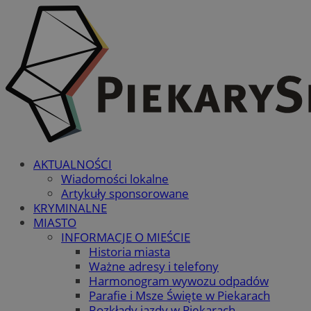
AKTUALNOŚCI
Wiadomości lokalne
Artykuły sponsorowane
KRYMINALNE
MIASTO
INFORMACJE O MIEŚCIE
Historia miasta
Ważne adresy i telefony
Harmonogram wywozu odpadów
Parafie i Msze Święte w Piekarach
Rozkłady jazdy w Piekarach