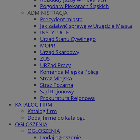
Pogoda w Piekarach Śląskich
ADMINISTRACJA
Prezydent miasta
Jak załatwić sprawę w Urzędzie Miasta
INSTYTUCJE
Urząd Stanu Cywilnego
MOPR
Urząd Skarbowy
ZUS
URZąd Pracy
Komenda Miejska Policji
Straż Miejska
Straż Pożarna
Sąd Rejonowy
Prokuratura Rejonowa
KATALOG FIRM
Katalog firm
Dodaj firmę do katalogu
OGŁOSZENIA
OGŁOSZENIA
Dodaj ogłoszenie