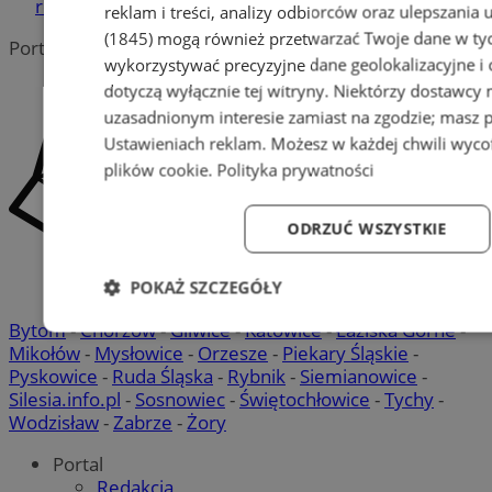
reklama
reklam i treści, analizy odbiorców oraz ulepszania 
(1845)
mogą również przetwarzać Twoje dane w tych
Portal należy do sieci
wykorzystywać precyzyjne dane geolokalizacyjne i
dotyczą wyłącznie tej witryny. Niektórzy dostawcy
uzasadnionym interesie zamiast na zgodzie; masz 
Ustawieniach reklam
. Możesz w każdej chwili wyc
plików cookie
.
Polityka prywatności
ODRZUĆ WSZYSTKIE
POKAŻ SZCZEGÓŁY
Bytom
-
Chorzów
-
Gliwice
-
Katowice
-
Łaziska Górne
-
Niezbędne
Wydajność
Targetowanie
Fun
Mikołów
-
Mysłowice
-
Orzesze
-
Piekary Śląskie
-
Pyskowice
-
Ruda Śląska
-
Rybnik
-
Siemianowice
-
Silesia.info.pl
-
Sosnowiec
-
Świętochłowice
-
Tychy
-
Wodzisław
-
Zabrze
-
Żory
Portal
Redakcja
Niezbędne
Wydajność
Targetowanie
Fun