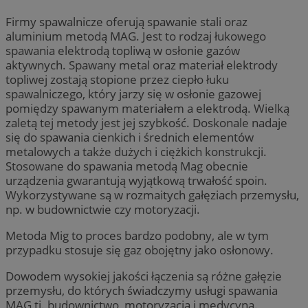
Firmy spawalnicze oferują spawanie stali oraz
aluminium metodą MAG. Jest to rodzaj łukowego
spawania elektrodą topliwą w osłonie gazów
aktywnych. Spawany metal oraz materiał elektrody
topliwej zostają stopione przez ciepło łuku
spawalniczego, który jarzy się w osłonie gazowej
pomiędzy spawanym materiałem a elektrodą. Wielką
zaletą tej metody jest jej szybkość. Doskonale nadaje
się do spawania cienkich i średnich elementów
metalowych a także dużych i ciężkich konstrukcji.
Stosowane do spawania metodą Mag obecnie
urządzenia gwarantują wyjątkową trwałość spoin.
Wykorzystywane są w rozmaitych gałęziach przemysłu,
np. w budownictwie czy motoryzacji.
Metoda Mig to proces bardzo podobny, ale w tym
przypadku stosuje się gaz obojętny jako osłonowy.
Dowodem wysokiej jakości łączenia są różne gałęzie
przemysłu, do których świadczymy usługi spawania
MAG tj. budownictwo, motoryzacja i medycyna.