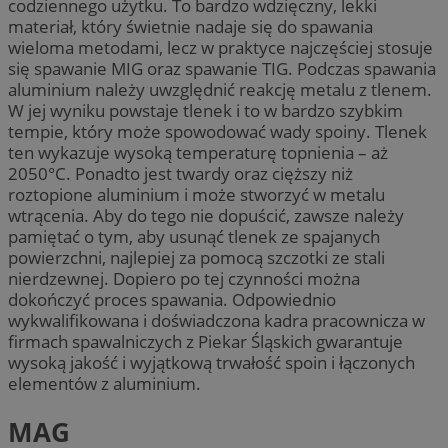
codziennego użytku. To bardzo wdzięczny, lekki
materiał, który świetnie nadaje się do spawania
wieloma metodami, lecz w praktyce najczęściej stosuje
się spawanie MIG oraz spawanie TIG. Podczas spawania
aluminium należy uwzględnić reakcję metalu z tlenem.
W jej wyniku powstaje tlenek i to w bardzo szybkim
tempie, który może spowodować wady spoiny. Tlenek
ten wykazuje wysoką temperaturę topnienia – aż
2050°C. Ponadto jest twardy oraz cięższy niż
roztopione aluminium i może stworzyć w metalu
wtrącenia. Aby do tego nie dopuścić, zawsze należy
pamiętać o tym, aby usunąć tlenek ze spajanych
powierzchni, najlepiej za pomocą szczotki ze stali
nierdzewnej. Dopiero po tej czynności można
dokończyć proces spawania. Odpowiednio
wykwalifikowana i doświadczona kadra pracownicza w
firmach spawalniczych z Piekar Śląskich gwarantuje
wysoką jakość i wyjątkową trwałość spoin i łączonych
elementów z aluminium.
MAG