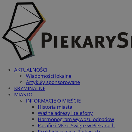
AKTUALNOŚCI
Wiadomości lokalne
Artykuły sponsorowane
KRYMINALNE
MIASTO
INFORMACJE O MIEŚCIE
Historia miasta
Ważne adresy i telefony
Harmonogram wywozu odpadów
Parafie i Msze Święte w Piekarach
Rozkłady jazdy w Piekarach