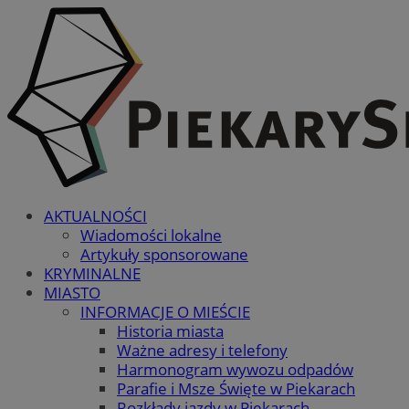
AKTUALNOŚCI
Wiadomości lokalne
Artykuły sponsorowane
KRYMINALNE
MIASTO
INFORMACJE O MIEŚCIE
Historia miasta
Ważne adresy i telefony
Harmonogram wywozu odpadów
Parafie i Msze Święte w Piekarach
Rozkłady jazdy w Piekarach