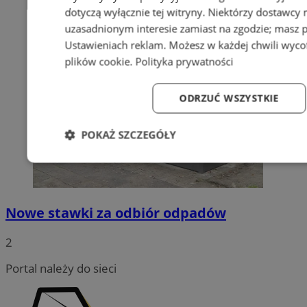
dotyczą wyłącznie tej witryny. Niektórzy dostawcy
uzasadnionym interesie zamiast na zgodzie; masz 
Ustawieniach reklam
. Możesz w każdej chwili wyc
plików cookie
.
Polityka prywatności
ODRZUĆ WSZYSTKIE
POKAŻ SZCZEGÓŁY
Niezbędne
Wydajność
Targetowanie
Fun
Nowe stawki za odbiór odpadów
2
Niezbędne
Wydajność
Targetowanie
Fun
Portal należy do sieci
Niezbędne pliki cookie umożliwiają korzystanie z podstawowych fun
logowanie użytkownika i zarządzanie kontem. Bez niezbędnych p