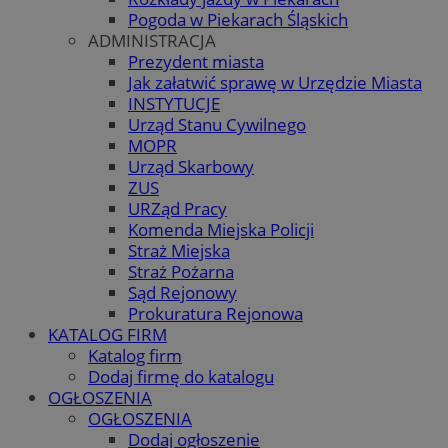
Pogoda w Piekarach Śląskich
ADMINISTRACJA
Prezydent miasta
Jak załatwić sprawę w Urzędzie Miasta
INSTYTUCJE
Urząd Stanu Cywilnego
MOPR
Urząd Skarbowy
ZUS
URZąd Pracy
Komenda Miejska Policji
Straż Miejska
Straż Pożarna
Sąd Rejonowy
Prokuratura Rejonowa
KATALOG FIRM
Katalog firm
Dodaj firmę do katalogu
OGŁOSZENIA
OGŁOSZENIA
Dodaj ogłoszenie