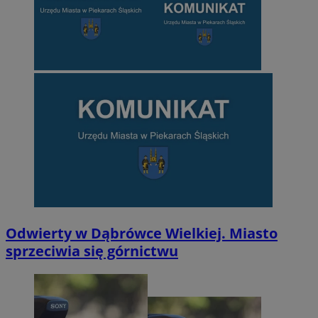
Odwierty w Dąbrówce Wielkiej. Miasto
sprzeciwia się górnictwu