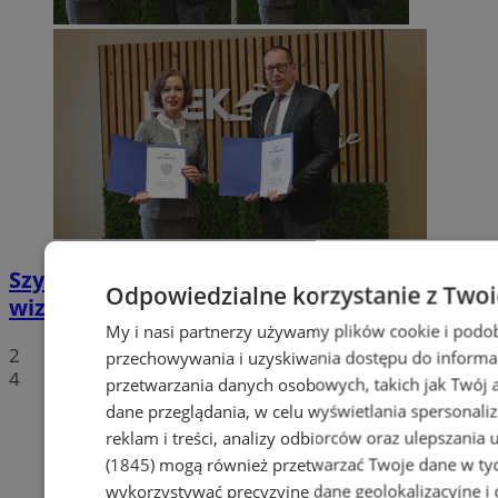
Szyb Julian w rękach miasta – nowa
Odpowiedzialne korzystanie z Two
wizytówka Piekar Śląskich
My i nasi partnerzy używamy plików cookie i podo
2
przechowywania i uzyskiwania dostępu do informa
4
przetwarzania danych osobowych, takich jak Twój ad
dane przeglądania, w celu wyświetlania spersonali
reklam i treści, analizy odbiorców oraz ulepszania 
(1845)
mogą również przetwarzać Twoje dane w tych
wykorzystywać precyzyjne dane geolokalizacyjne i