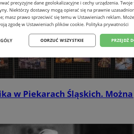
wać precyzyjne dane geolokalizacyjne i cechy urządzenia. Twoje
tryny. Niektórzy dostawcy mogą opierać się na prawnie uzasadnio
ie; masz prawo sprzeciwić się temu w
Ustawieniach reklam
. Może
woją zgodę w
Ustawieniach plików cookie
.
Polityka prywatności
EGÓŁY
ODRZUĆ WSZYSTKIE
PRZEJDŹ 
Wydajność
Targetowanie
Funkcjonalność
Ni
ka w Piekarach Śląskich. Można 
ezbędne
Wydajność
Targetowanie
Funkcjonalność
Niesklasyfikow
ie umożliwiają korzystanie z podstawowych funkcji strony internetowej, takich jak log
Bez niezbędnych plików cookie nie można prawidłowo korzystać ze strony internetowe
Okres
Provider
/
Domena
Opis
przechowywania