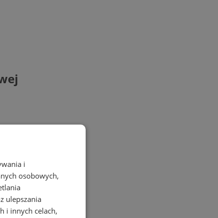
wej
ywania i
danych osobowych,
etlania
az ulepszania
 i innych celach,