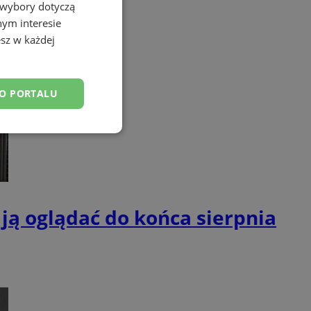
 wybory dotyczą
nym interesie
sz w każdej
DO PORTALU
esklasyfikowane
ją oglądać do końca sierpnia
ane
owanie użytkownika i
j.