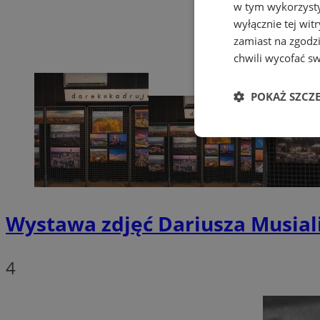
w tym wykorzysty
wyłącznie tej wi
zamiast na zgodz
chwili wycofać s
POKAŻ SZCZ
Niezbędne
Wystawa zdjęć Dariusza Musiali
Ni
4
Niezbędne pliki cook
zarządzanie kontem. 
Nazwa