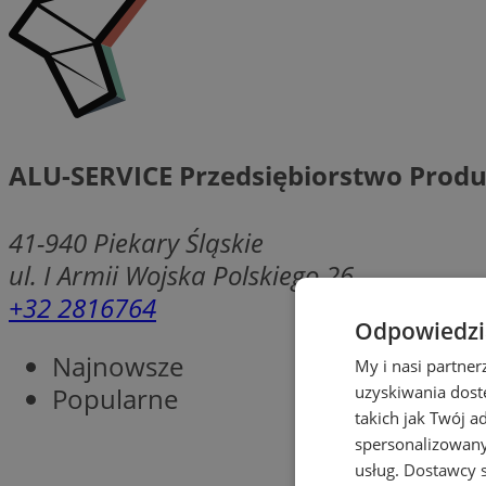
ALU-SERVICE Przedsiębiorstwo Prod
41-940
Piekary Śląskie
ul. I Armii Wojska Polskiego 26
+32 2816764
Odpowiedzia
Najnowsze
My i nasi partne
Popularne
uzyskiwania dost
takich jak Twój a
spersonalizowanyc
usług.
Dostawcy s