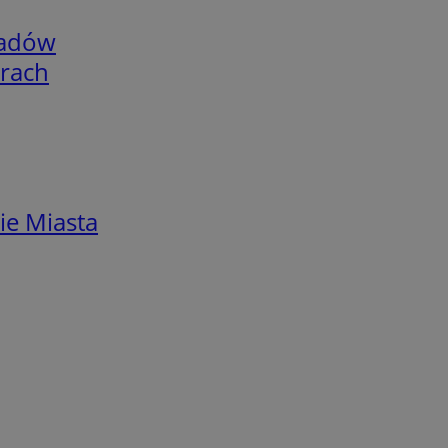
adów
arach
ie Miasta