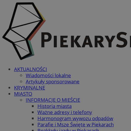
AKTUALNOŚCI
Wiadomości lokalne
Artykuły sponsorowane
KRYMINALNE
MIASTO
INFORMACJE O MIEŚCIE
Historia miasta
Ważne adresy i telefony
Harmonogram wywozu odpadów
Parafie i Msze Święte w Piekarach
Rozkłady jazdy w Piekarach