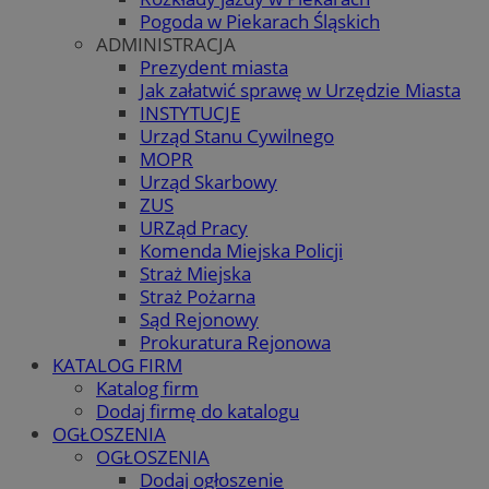
Pogoda w Piekarach Śląskich
ADMINISTRACJA
Prezydent miasta
Jak załatwić sprawę w Urzędzie Miasta
INSTYTUCJE
Urząd Stanu Cywilnego
MOPR
Urząd Skarbowy
ZUS
URZąd Pracy
Komenda Miejska Policji
Straż Miejska
Straż Pożarna
Sąd Rejonowy
Prokuratura Rejonowa
KATALOG FIRM
Katalog firm
Dodaj firmę do katalogu
OGŁOSZENIA
OGŁOSZENIA
Dodaj ogłoszenie