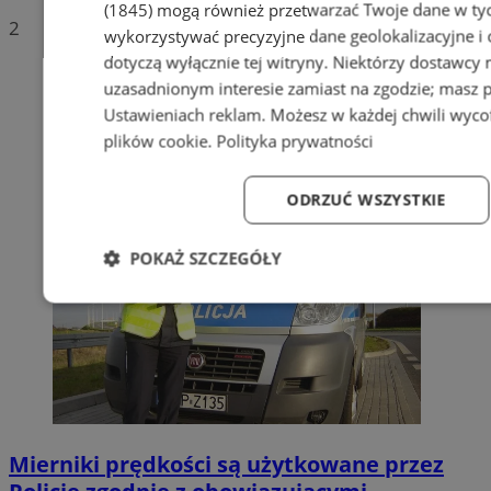
(1845)
mogą również przetwarzać Twoje dane w tych
2
wykorzystywać precyzyjne dane geolokalizacyjne i
dotyczą wyłącznie tej witryny. Niektórzy dostawcy
uzasadnionym interesie zamiast na zgodzie; masz 
Ustawieniach reklam
. Możesz w każdej chwili wyc
plików cookie
.
Polityka prywatności
ODRZUĆ WSZYSTKIE
POKAŻ SZCZEGÓŁY
Niezbędne
Wydajność
Targetowanie
Fun
Mierniki prędkości są użytkowane przez
Niezbędne
Wydajność
Targetowanie
Fun