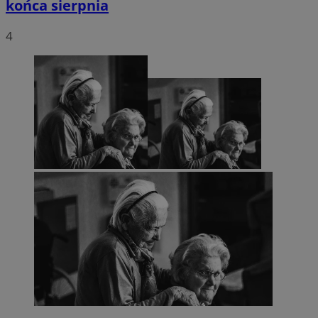
końca sierpnia
4