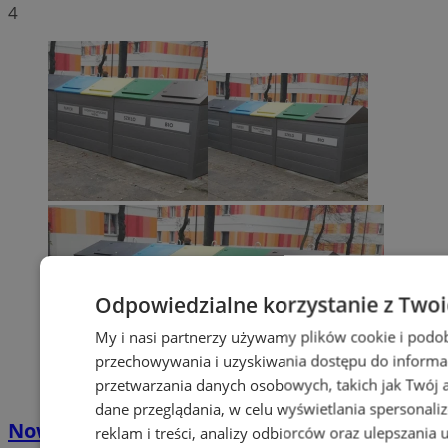
4
Odpowiedzialne korzystanie z Two
My i nasi partnerzy używamy plików cookie i podo
przechowywania i uzyskiwania dostępu do informa
przetwarzania danych osobowych, takich jak Twój ad
dane przeglądania, w celu wyświetlania spersonali
Nowe stawki za odbiór odpadów
reklam i treści, analizy odbiorców oraz ulepszania 