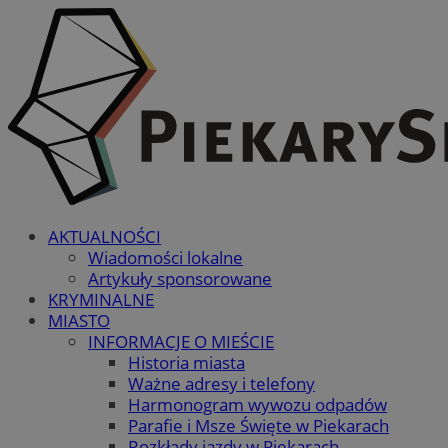
AKTUALNOŚCI
Wiadomości lokalne
Artykuły sponsorowane
KRYMINALNE
MIASTO
INFORMACJE O MIEŚCIE
Historia miasta
Ważne adresy i telefony
Harmonogram wywozu odpadów
Parafie i Msze Święte w Piekarach
Rozkłady jazdy w Piekarach