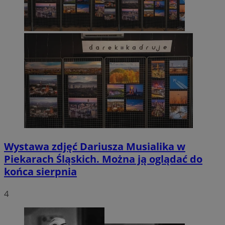
Wystawa zdjęć Dariusza Musialika w
Piekarach Śląskich. Można ją oglądać do
końca sierpnia
4