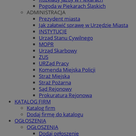
Pogoda w Piekarach Śląskich
ADMINISTRACJA
Prezydent miasta
Jak załatwić sprawę w Urzędzie Miasta
INSTYTUCJE
Urząd Stanu Cywilnego
MOPR
Urząd Skarbowy
ZUS
URZąd Pracy
Komenda Miejska Policji
Straż Miejska
Straż Pożarna
Sąd Rejonowy
Prokuratura Rejonowa
KATALOG FIRM
Katalog firm
Dodaj firmę do katalogu
OGŁOSZENIA
OGŁOSZENIA
Dodaj ogłoszenie