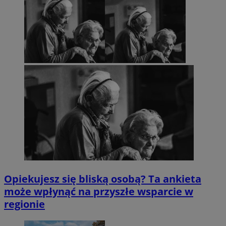
Opiekujesz się bliską osobą? Ta ankieta
może wpłynąć na przyszłe wsparcie w
regionie