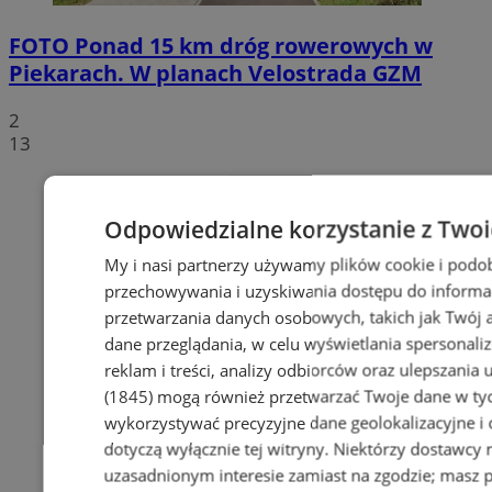
FOTO
Ponad 15 km dróg rowerowych w
Piekarach. W planach Velostrada GZM
2
13
Odpowiedzialne korzystanie z Two
My i nasi partnerzy używamy plików cookie i podo
przechowywania i uzyskiwania dostępu do informa
przetwarzania danych osobowych, takich jak Twój ad
dane przeglądania, w celu wyświetlania spersonali
reklam i treści, analizy odbiorców oraz ulepszania 
(1845)
mogą również przetwarzać Twoje dane w tych
wykorzystywać precyzyjne dane geolokalizacyjne i
dotyczą wyłącznie tej witryny. Niektórzy dostawcy
uzasadnionym interesie zamiast na zgodzie; masz 