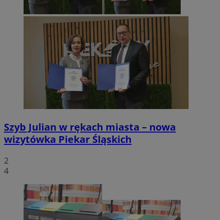
Szyb Julian w rękach miasta – nowa
wizytówka Piekar Śląskich
2
4