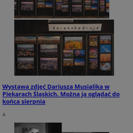
Wystawa zdjęć Dariusza Musialika w
Piekarach Śląskich. Można ją oglądać do
końca sierpnia
4