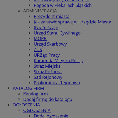
Pogoda w Piekarach Śląskich
ADMINISTRACJA
Prezydent miasta
Jak załatwić sprawę w Urzędzie Miasta
INSTYTUCJE
Urząd Stanu Cywilnego
MOPR
Urząd Skarbowy
ZUS
URZąd Pracy
Komenda Miejska Policji
Straż Miejska
Straż Pożarna
Sąd Rejonowy
Prokuratura Rejonowa
KATALOG FIRM
Katalog firm
Dodaj firmę do katalogu
OGŁOSZENIA
OGŁOSZENIA
Dodaj ogłoszenie