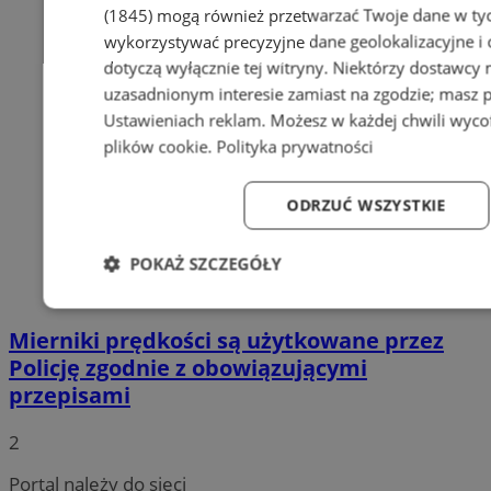
(1845)
mogą również przetwarzać Twoje dane w tych
wykorzystywać precyzyjne dane geolokalizacyjne i
dotyczą wyłącznie tej witryny. Niektórzy dostawcy
uzasadnionym interesie zamiast na zgodzie; masz 
Ustawieniach reklam
. Możesz w każdej chwili wyc
plików cookie
.
Polityka prywatności
ODRZUĆ WSZYSTKIE
POKAŻ SZCZEGÓŁY
Niezbędne
Wydajność
Targetowanie
Fun
Mierniki prędkości są użytkowane przez
Policję zgodnie z obowiązującymi
przepisami
2
Niezbędne
Wydajność
Targetowanie
Fun
Portal należy do sieci