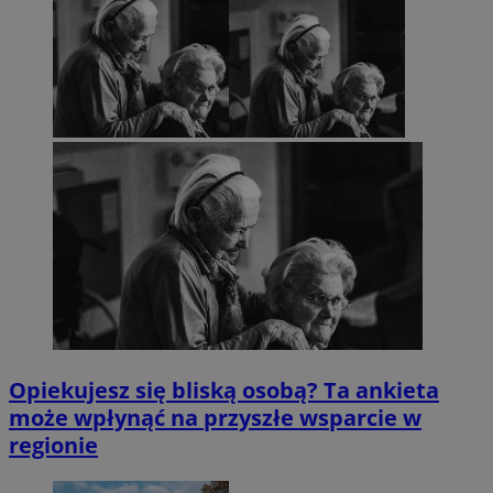
Opiekujesz się bliską osobą? Ta ankieta
może wpłynąć na przyszłe wsparcie w
regionie