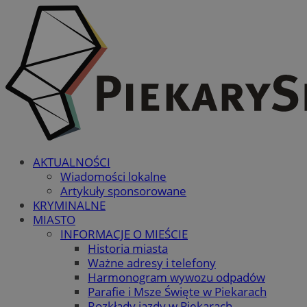
AKTUALNOŚCI
Wiadomości lokalne
Artykuły sponsorowane
KRYMINALNE
MIASTO
INFORMACJE O MIEŚCIE
Historia miasta
Ważne adresy i telefony
Harmonogram wywozu odpadów
Parafie i Msze Święte w Piekarach
Rozkłady jazdy w Piekarach