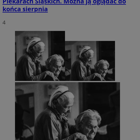
Piekarach Śląskich. Można ją oglądać do
końca sierpnia
4