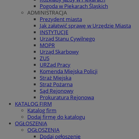
Pogoda w Piekarach Śląskich
ADMINISTRACJA
Prezydent miasta
Jak załatwić sprawę w Urzędzie Miasta
INSTYTUCJE
Urząd Stanu Cywilnego
MOPR
Urząd Skarbowy
ZUS
URZąd Pracy
Komenda Miejska Policji
Straż Miejska
Straż Pożarna
Sąd Rejonowy
Prokuratura Rejonowa
KATALOG FIRM
Katalog firm
Dodaj firmę do katalogu
OGŁOSZENIA
OGŁOSZENIA
Dodaj ogłoszenie