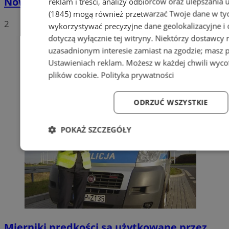
Nowe stawki za odbiór odpadów
reklam i treści, analizy odbiorców oraz ulepszania 
(1845)
mogą również przetwarzać Twoje dane w tych
2
wykorzystywać precyzyjne dane geolokalizacyjne i
dotyczą wyłącznie tej witryny. Niektórzy dostawcy
uzasadnionym interesie zamiast na zgodzie; masz 
Ustawieniach reklam
. Możesz w każdej chwili wyc
plików cookie
.
Polityka prywatności
ODRZUĆ WSZYSTKIE
POKAŻ SZCZEGÓŁY
Niezbędne
Wydajność
Targetowanie
Fun
Niezbędne
Wydajność
Targetowanie
Fun
Mierniki prędkości są użytkowane przez