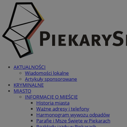
AKTUALNOŚCI
Wiadomości lokalne
Artykuły sponsorowane
KRYMINALNE
MIASTO
INFORMACJE O MIEŚCIE
Historia miasta
Ważne adresy i telefony
Harmonogram wywozu odpadów
Parafie i Msze Święte w Piekarach
Rozkłady jazdy w Piekarach