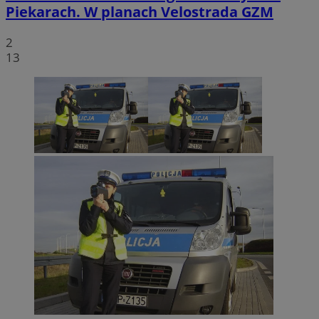
Piekarach. W planach Velostrada GZM
2
13