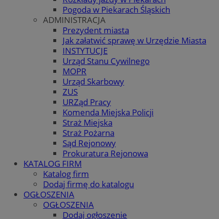
Pogoda w Piekarach Śląskich
ADMINISTRACJA
Prezydent miasta
Jak załatwić sprawę w Urzędzie Miasta
INSTYTUCJE
Urząd Stanu Cywilnego
MOPR
Urząd Skarbowy
ZUS
URZąd Pracy
Komenda Miejska Policji
Straż Miejska
Straż Pożarna
Sąd Rejonowy
Prokuratura Rejonowa
KATALOG FIRM
Katalog firm
Dodaj firmę do katalogu
OGŁOSZENIA
OGŁOSZENIA
Dodaj ogłoszenie