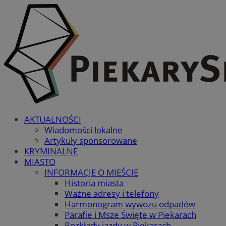
AKTUALNOŚCI
Wiadomości lokalne
Artykuły sponsorowane
KRYMINALNE
MIASTO
INFORMACJE O MIEŚCIE
Historia miasta
Ważne adresy i telefony
Harmonogram wywozu odpadów
Parafie i Msze Święte w Piekarach
Rozkłady jazdy w Piekarach