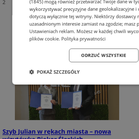
(1845)
mogą również przetwarzać Twoje dane w tych
2
wykorzystywać precyzyjne dane geolokalizacyjne i
dotyczą wyłącznie tej witryny. Niektórzy dostawcy
uzasadnionym interesie zamiast na zgodzie; masz 
Ustawieniach reklam
. Możesz w każdej chwili wyc
plików cookie
.
Polityka prywatności
ODRZUĆ WSZYSTKIE
POKAŻ SZCZEGÓŁY
Niezbędne
Wydajność
Targetowanie
Fun
Niezbędne
Wydajność
Targetowanie
Fun
Szyb Julian w rękach miasta – nowa