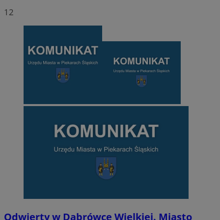
12
Odwierty w Dąbrówce Wielkiej. Miasto