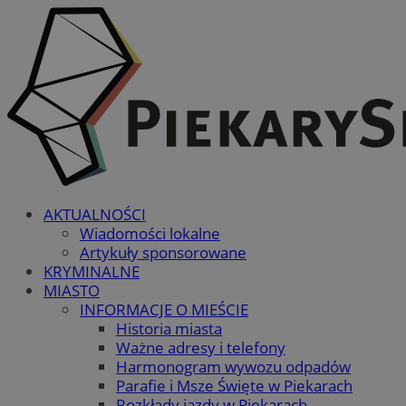
AKTUALNOŚCI
Wiadomości lokalne
Artykuły sponsorowane
KRYMINALNE
MIASTO
INFORMACJE O MIEŚCIE
Historia miasta
Ważne adresy i telefony
Harmonogram wywozu odpadów
Parafie i Msze Święte w Piekarach
Rozkłady jazdy w Piekarach