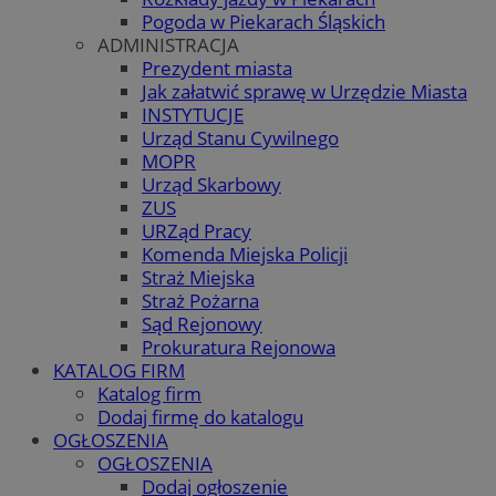
Pogoda w Piekarach Śląskich
ADMINISTRACJA
Prezydent miasta
Jak załatwić sprawę w Urzędzie Miasta
INSTYTUCJE
Urząd Stanu Cywilnego
MOPR
Urząd Skarbowy
ZUS
URZąd Pracy
Komenda Miejska Policji
Straż Miejska
Straż Pożarna
Sąd Rejonowy
Prokuratura Rejonowa
KATALOG FIRM
Katalog firm
Dodaj firmę do katalogu
OGŁOSZENIA
OGŁOSZENIA
Dodaj ogłoszenie