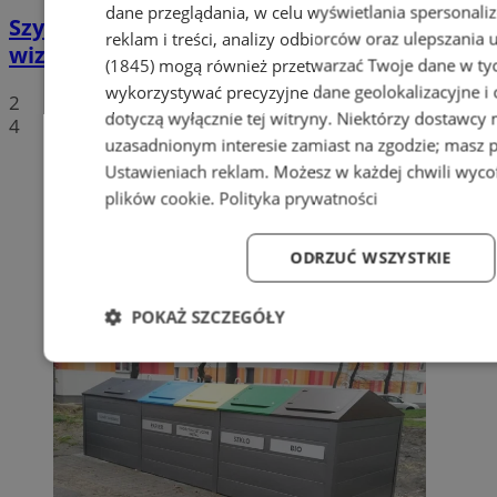
dane przeglądania, w celu wyświetlania spersonali
Szyb Julian w rękach miasta – nowa
reklam i treści, analizy odbiorców oraz ulepszania 
wizytówka Piekar Śląskich
(1845)
mogą również przetwarzać Twoje dane w tych
wykorzystywać precyzyjne dane geolokalizacyjne i
2
dotyczą wyłącznie tej witryny. Niektórzy dostawcy
4
uzasadnionym interesie zamiast na zgodzie; masz 
Ustawieniach reklam
. Możesz w każdej chwili wyc
plików cookie
.
Polityka prywatności
ODRZUĆ WSZYSTKIE
POKAŻ SZCZEGÓŁY
Niezbędne
Wydajność
Targetowanie
Fun