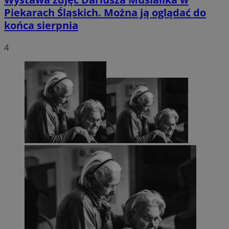
Piekarach Śląskich. Można ją oglądać do
końca sierpnia
4