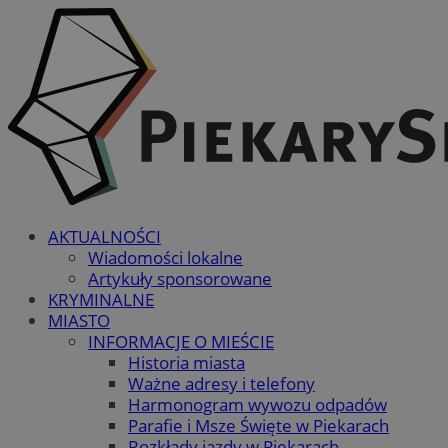
AKTUALNOŚCI
Wiadomości lokalne
Artykuły sponsorowane
KRYMINALNE
MIASTO
INFORMACJE O MIEŚCIE
Historia miasta
Ważne adresy i telefony
Harmonogram wywozu odpadów
Parafie i Msze Święte w Piekarach
Rozkłady jazdy w Piekarach