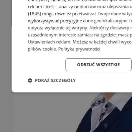
reklam i treści, analizy odbiorców oraz ulepszania 
(1845)
mogą również przetwarzać Twoje dane w tych
wykorzystywać precyzyjne dane geolokalizacyjne i
dotyczą wyłącznie tej witryny. Niektórzy dostawcy
uzasadnionym interesie zamiast na zgodzie; masz 
Ustawieniach reklam
. Możesz w każdej chwili wyc
plików cookie
.
Polityka prywatności
ODRZUĆ WSZYSTKIE
POKAŻ SZCZEGÓŁY
Niezbędne
Wydajność
Targetowanie
Fun