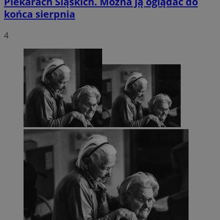
Piekarach Śląskich. Można ją oglądać do
końca sierpnia
4