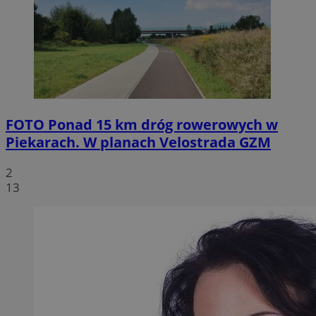
FOTO
Ponad 15 km dróg rowerowych w
Piekarach. W planach Velostrada GZM
2
13