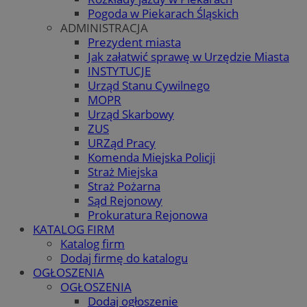
Pogoda w Piekarach Śląskich
ADMINISTRACJA
Prezydent miasta
Jak załatwić sprawę w Urzędzie Miasta
INSTYTUCJE
Urząd Stanu Cywilnego
MOPR
Urząd Skarbowy
ZUS
URZąd Pracy
Komenda Miejska Policji
Straż Miejska
Straż Pożarna
Sąd Rejonowy
Prokuratura Rejonowa
KATALOG FIRM
Katalog firm
Dodaj firmę do katalogu
OGŁOSZENIA
OGŁOSZENIA
Dodaj ogłoszenie