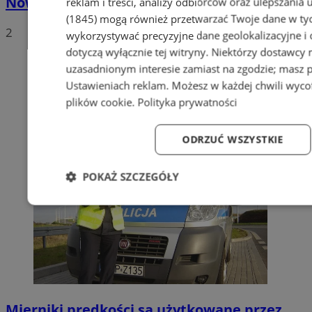
Nowe stawki za odbiór odpadów
reklam i treści, analizy odbiorców oraz ulepszania 
(1845)
mogą również przetwarzać Twoje dane w tych
2
wykorzystywać precyzyjne dane geolokalizacyjne i
dotyczą wyłącznie tej witryny. Niektórzy dostawcy
uzasadnionym interesie zamiast na zgodzie; masz 
Ustawieniach reklam
. Możesz w każdej chwili wyc
plików cookie
.
Polityka prywatności
ODRZUĆ WSZYSTKIE
POKAŻ SZCZEGÓŁY
Niezbędne
Wydajność
Targetowanie
Fun
Niezbędne
Wydajność
Targetowanie
Fun
Mierniki prędkości są użytkowane przez