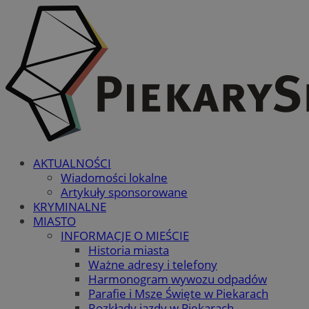
AKTUALNOŚCI
Wiadomości lokalne
Artykuły sponsorowane
KRYMINALNE
MIASTO
INFORMACJE O MIEŚCIE
Historia miasta
Ważne adresy i telefony
Harmonogram wywozu odpadów
Parafie i Msze Święte w Piekarach
Rozkłady jazdy w Piekarach