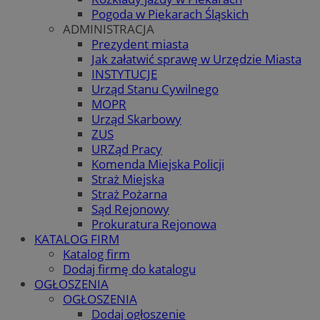
Pogoda w Piekarach Śląskich
ADMINISTRACJA
Prezydent miasta
Jak załatwić sprawę w Urzędzie Miasta
INSTYTUCJE
Urząd Stanu Cywilnego
MOPR
Urząd Skarbowy
ZUS
URZąd Pracy
Komenda Miejska Policji
Straż Miejska
Straż Pożarna
Sąd Rejonowy
Prokuratura Rejonowa
KATALOG FIRM
Katalog firm
Dodaj firmę do katalogu
OGŁOSZENIA
OGŁOSZENIA
Dodaj ogłoszenie