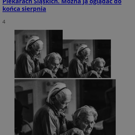
Piekarach Śląskich. Można ją oglądać do
końca sierpnia
4