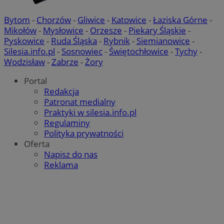
MvSessID
piekaryslaskie.com.pl
1
Bytom
-
Chorzów
-
Gliwice
-
Katowice
-
Łaziska Górne
-
Mikołów
-
Mysłowice
-
Orzesze
-
Piekary Śląskie
-
VISITOR_PRIVACY_METADATA
5 mie
YouTube
Pyskowice
-
Ruda Śląska
-
Rybnik
-
Siemianowice
-
tyg
.youtube.com
Silesia.info.pl
-
Sosnowiec
-
Świętochłowice
-
Tychy
-
Wodzisław
-
Zabrze
-
Żory
Portal
Redakcja
Patronat medialny
Praktyki w silesia.info.pl
Regulaminy
Google Privacy Policy
Polityka prywatności
Oferta
Napisz do nas
INGRESSCOOKIE
S
NGINX Inc.
bh.contextweb.com
Reklama
CookieScriptConsent
4 tygod
CookieScript
piekaryslaskie.com.pl