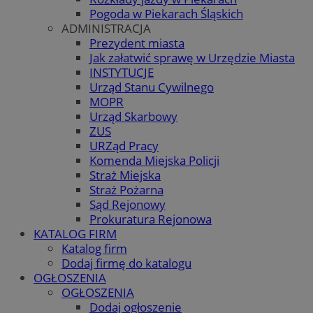
Pogoda w Piekarach Śląskich
ADMINISTRACJA
Prezydent miasta
Jak załatwić sprawę w Urzędzie Miasta
INSTYTUCJE
Urząd Stanu Cywilnego
MOPR
Urząd Skarbowy
ZUS
URZąd Pracy
Komenda Miejska Policji
Straż Miejska
Straż Pożarna
Sąd Rejonowy
Prokuratura Rejonowa
KATALOG FIRM
Katalog firm
Dodaj firmę do katalogu
OGŁOSZENIA
OGŁOSZENIA
Dodaj ogłoszenie