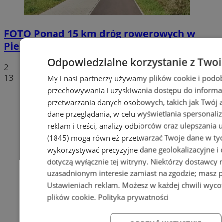
FOTO
Ponad 15 km dróg rowerowych w
Piekarach. W planach Velostrada GZM
Odpowiedzialne korzystanie z Two
2
13
My i nasi partnerzy używamy plików cookie i podo
przechowywania i uzyskiwania dostępu do informa
przetwarzania danych osobowych, takich jak Twój ad
dane przeglądania, w celu wyświetlania spersonali
reklam i treści, analizy odbiorców oraz ulepszania 
(1845)
mogą również przetwarzać Twoje dane w tych
wykorzystywać precyzyjne dane geolokalizacyjne i
dotyczą wyłącznie tej witryny. Niektórzy dostawcy
uzasadnionym interesie zamiast na zgodzie; masz 
Ustawieniach reklam
. Możesz w każdej chwili wyc
plików cookie
.
Polityka prywatności