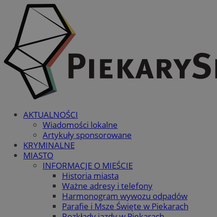
AKTUALNOŚCI
Wiadomości lokalne
Artykuły sponsorowane
KRYMINALNE
MIASTO
INFORMACJE O MIEŚCIE
Historia miasta
Ważne adresy i telefony
Harmonogram wywozu odpadów
Parafie i Msze Święte w Piekarach
Rozkłady jazdy w Piekarach