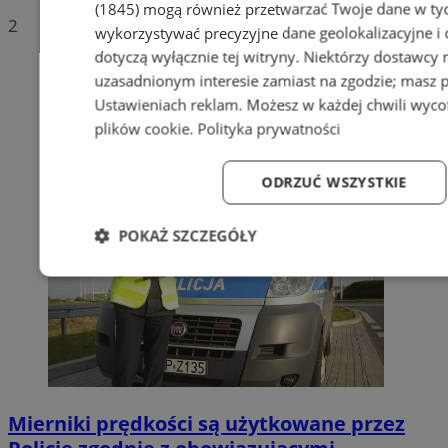
(1845)
mogą również przetwarzać Twoje dane w tych
2
wykorzystywać precyzyjne dane geolokalizacyjne i
dotyczą wyłącznie tej witryny. Niektórzy dostawcy
uzasadnionym interesie zamiast na zgodzie; masz 
Ustawieniach reklam
. Możesz w każdej chwili wyc
plików cookie
.
Polityka prywatności
ODRZUĆ WSZYSTKIE
POKAŻ SZCZEGÓŁY
Niezbędne
Wydajność
Targetowanie
Fun
Mierniki prędkości są użytkowane przez
Niezbędne
Wydajność
Targetowanie
Fun