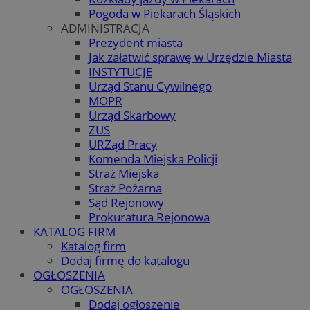
Pogoda w Piekarach Śląskich
ADMINISTRACJA
Prezydent miasta
Jak załatwić sprawę w Urzędzie Miasta
INSTYTUCJE
Urząd Stanu Cywilnego
MOPR
Urząd Skarbowy
ZUS
URZąd Pracy
Komenda Miejska Policji
Straż Miejska
Straż Pożarna
Sąd Rejonowy
Prokuratura Rejonowa
KATALOG FIRM
Katalog firm
Dodaj firmę do katalogu
OGŁOSZENIA
OGŁOSZENIA
Dodaj ogłoszenie