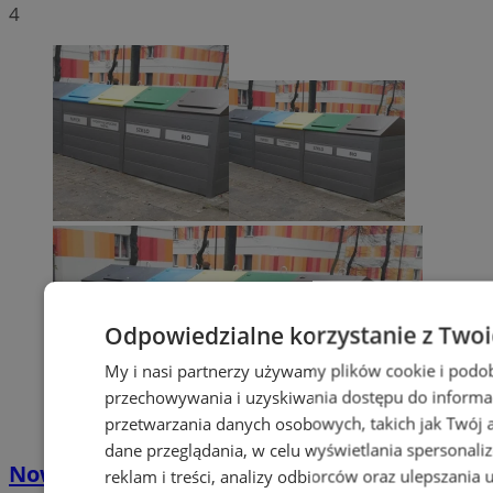
4
Odpowiedzialne korzystanie z Two
My i nasi partnerzy używamy plików cookie i podo
przechowywania i uzyskiwania dostępu do informa
przetwarzania danych osobowych, takich jak Twój ad
dane przeglądania, w celu wyświetlania spersonali
Nowe stawki za odbiór odpadów
reklam i treści, analizy odbiorców oraz ulepszania 