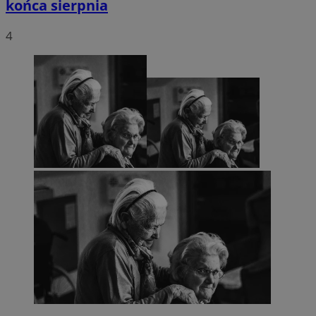
końca sierpnia
4