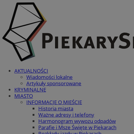
AKTUALNOŚCI
Wiadomości lokalne
Artykuły sponsorowane
KRYMINALNE
MIASTO
INFORMACJE O MIEŚCIE
Historia miasta
Ważne adresy i telefony
Harmonogram wywozu odpadów
Parafie i Msze Święte w Piekarach
Rozkłady jazdy w Piekarach