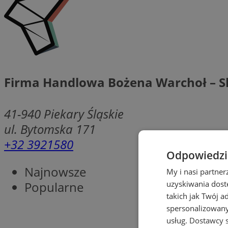
Firma Handlowa Bożena Warchoł – S
41-940
Piekary Śląskie
ul. Bytomska 171
+32 3921580
Odpowiedzia
Najnowsze
My i nasi partne
Popularne
uzyskiwania dost
takich jak Twój a
spersonalizowanyc
usług.
Dostawcy s