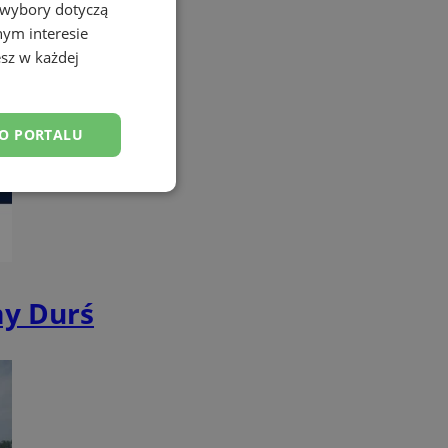
 wybory dotyczą
nym interesie
sz w każdej
DO PORTALU
esklasyfikowane
my Durś
ane
owanie użytkownika i
j.