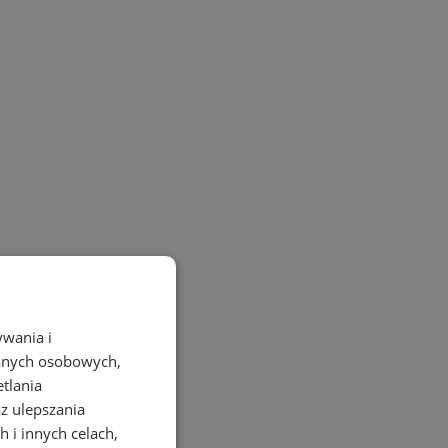
ywania i
danych osobowych,
etlania
az ulepszania
 i innych celach,