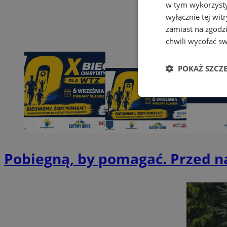
w tym wykorzysty
wyłącznie tej wi
zamiast na zgodz
chwili wycofać s
POKAŻ SZCZ
Niezbędne
Pobiegną, by pomagać. Przed 
Ni
Niezbędne pliki cook
zarządzanie kontem. 
Nazwa