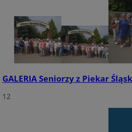
SessID
QeSessID
MvSessID
VISITOR_PRIVACY_
GALERIA
Seniorzy z Piekar Śląsk
INGRESSCOOKIE
12
CookieScriptConse
__cf_bm