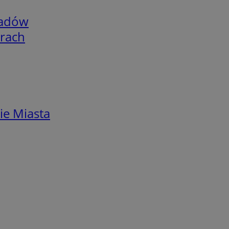
adów
arach
ie Miasta