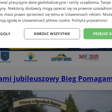
wać precyzyjne dane geolokalizacyjne i cechy urządzenia. Twoje
tryny. Niektórzy dostawcy mogą opierać się na prawnie uzasadnio
ie; masz prawo sprzeciwić się temu w
Ustawieniach reklam
. Może
woją zgodę w
Ustawieniach plików cookie
.
Polityka prywatności
EGÓŁY
ODRZUĆ WSZYSTKIE
PRZEJDŹ 
Wydajność
Targetowanie
Funkcjonalność
Ni
nami jubileuszowy Bieg Pomaga
ezbędne
Wydajność
Targetowanie
Funkcjonalność
Niesklasyfikow
ie umożliwiają korzystanie z podstawowych funkcji strony internetowej, takich jak log
Bez niezbędnych plików cookie nie można prawidłowo korzystać ze strony internetowe
Okres
Provider
/
Domena
Opis
przechowywania