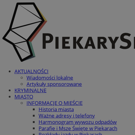
AKTUALNOŚCI
Wiadomości lokalne
Artykuły sponsorowane
KRYMINALNE
MIASTO
INFORMACJE O MIEŚCIE
Historia miasta
Ważne adresy i telefony
Harmonogram wywozu odpadów
Parafie i Msze Święte w Piekarach
Rozkłady jazdy w Piekarach