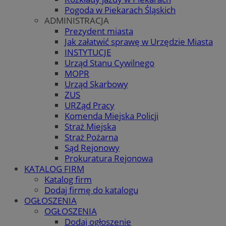
Pogoda w Piekarach Śląskich
ADMINISTRACJA
Prezydent miasta
Jak załatwić sprawę w Urzędzie Miasta
INSTYTUCJE
Urząd Stanu Cywilnego
MOPR
Urząd Skarbowy
ZUS
URZąd Pracy
Komenda Miejska Policji
Straż Miejska
Straż Pożarna
Sąd Rejonowy
Prokuratura Rejonowa
KATALOG FIRM
Katalog firm
Dodaj firmę do katalogu
OGŁOSZENIA
OGŁOSZENIA
Dodaj ogłoszenie