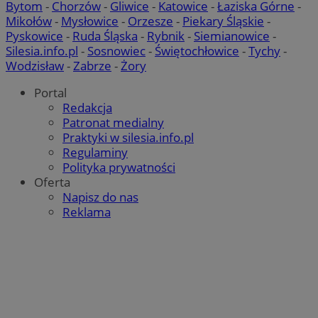
Bytom
-
Chorzów
-
Gliwice
-
Katowice
-
Łaziska Górne
-
Mikołów
-
Mysłowice
-
Orzesze
-
Piekary Śląskie
-
Pyskowice
-
Ruda Śląska
-
Rybnik
-
Siemianowice
-
Google Privacy Policy
Silesia.info.pl
-
Sosnowiec
-
Świętochłowice
-
Tychy
-
Wodzisław
-
Zabrze
-
Żory
INGRESSCOOKIE
S
NGINX Inc.
Portal
bh.contextweb.com
Redakcja
Patronat medialny
Praktyki w silesia.info.pl
Regulaminy
CookieScriptConsent
4 tygod
CookieScript
Polityka prywatności
piekaryslaskie.com.pl
Oferta
Napisz do nas
Reklama
__cf_bm
29 m
Cloudflare Inc.
se
.temu.com