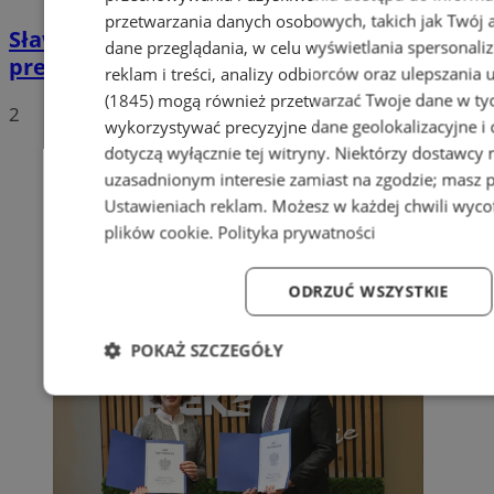
przetwarzania danych osobowych, takich jak Twój ad
Sława Umińska-Duraj ponownie na fotelu
dane przeglądania, w celu wyświetlania spersonali
prezydenckim
reklam i treści, analizy odbiorców oraz ulepszania 
(1845)
mogą również przetwarzać Twoje dane w tych
2
wykorzystywać precyzyjne dane geolokalizacyjne i
dotyczą wyłącznie tej witryny. Niektórzy dostawcy
uzasadnionym interesie zamiast na zgodzie; masz 
Ustawieniach reklam
. Możesz w każdej chwili wyc
plików cookie
.
Polityka prywatności
ODRZUĆ WSZYSTKIE
POKAŻ SZCZEGÓŁY
Niezbędne
Wydajność
Targetowanie
Fun