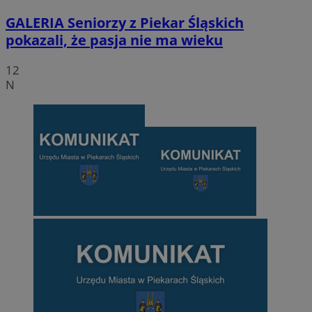
GALERIA
Seniorzy z Piekar Śląskich
pokazali, że pasja nie ma wieku
12
N