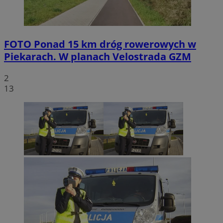
FOTO
Ponad 15 km dróg rowerowych w
Piekarach. W planach Velostrada GZM
2
13