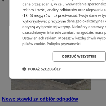
dane przeglądania, w celu wyświetlania spersonali
reklam i treści, analizy odbiorców oraz ulepszania 
(1845)
mogą również przetwarzać Twoje dane w tych
wykorzystywać precyzyjne dane geolokalizacyjne i
dotyczą wyłącznie tej witryny. Niektórzy dostawcy
uzasadnionym interesie zamiast na zgodzie; masz 
Ustawieniach reklam
. Możesz w każdej chwili wyc
plików cookie
.
Polityka prywatności
ODRZUĆ WSZYSTKIE
POKAŻ SZCZEGÓŁY
Niezbędne
Wydajność
Targetowanie
Fun
Nowe stawki za odbiór odpadów