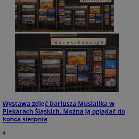
Wystawa zdjęć Dariusza Musialika w
Piekarach Śląskich. Można ją oglądać do
końca sierpnia
4