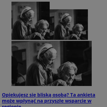
Opiekujesz się bliską osobą? Ta ankieta
może wpłynąć na przyszłe wsparcie w
regionie