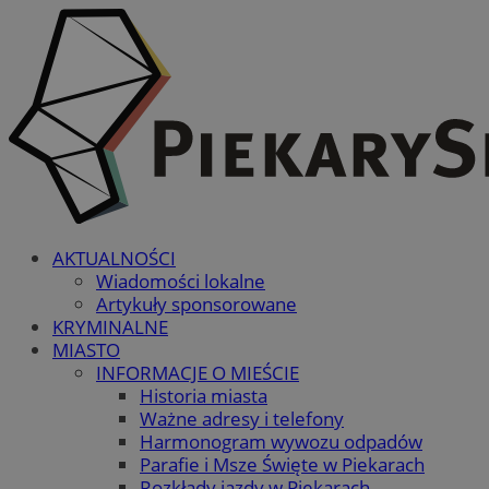
AKTUALNOŚCI
Wiadomości lokalne
Artykuły sponsorowane
KRYMINALNE
MIASTO
INFORMACJE O MIEŚCIE
Historia miasta
Ważne adresy i telefony
Harmonogram wywozu odpadów
Parafie i Msze Święte w Piekarach
Rozkłady jazdy w Piekarach