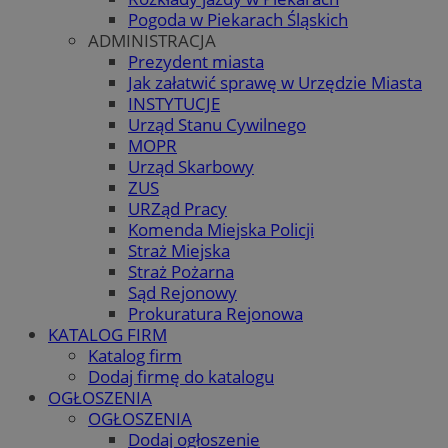
Pogoda w Piekarach Śląskich
ADMINISTRACJA
Prezydent miasta
Jak załatwić sprawę w Urzędzie Miasta
INSTYTUCJE
Urząd Stanu Cywilnego
MOPR
Urząd Skarbowy
ZUS
URZąd Pracy
Komenda Miejska Policji
Straż Miejska
Straż Pożarna
Sąd Rejonowy
Prokuratura Rejonowa
KATALOG FIRM
Katalog firm
Dodaj firmę do katalogu
OGŁOSZENIA
OGŁOSZENIA
Dodaj ogłoszenie