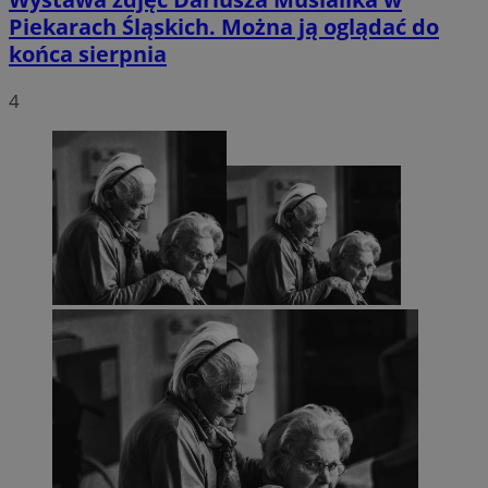
Piekarach Śląskich. Można ją oglądać do
końca sierpnia
4