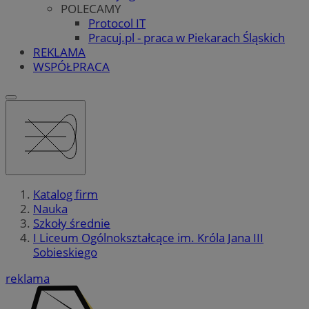
POLECAMY
Protocol IT
Pracuj.pl - praca w Piekarach Śląskich
REKLAMA
WSPÓŁPRACA
Katalog firm
Nauka
Szkoły średnie
I Liceum Ogólnokształcące im. Króla Jana III
Sobieskiego
reklama