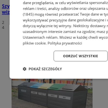
dane przeglądania, w celu wyświetlania spersonali
Szyb Julian w rękach miasta – nowa
reklam i treści, analizy odbiorców oraz ulepszania 
wizytówka Piekar Śląskich
(1845)
mogą również przetwarzać Twoje dane w tych
wykorzystywać precyzyjne dane geolokalizacyjne i
2
dotyczą wyłącznie tej witryny. Niektórzy dostawcy
4
uzasadnionym interesie zamiast na zgodzie; masz 
Ustawieniach reklam
. Możesz w każdej chwili wyc
plików cookie
.
Polityka prywatności
ODRZUĆ WSZYSTKIE
POKAŻ SZCZEGÓŁY
Niezbędne
Wydajność
Targetowanie
Fun