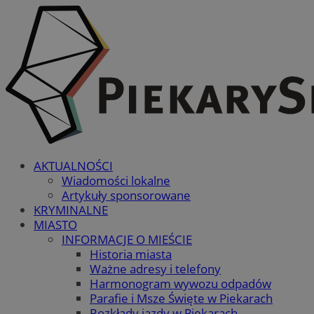
AKTUALNOŚCI
Wiadomości lokalne
Artykuły sponsorowane
KRYMINALNE
MIASTO
INFORMACJE O MIEŚCIE
Historia miasta
Ważne adresy i telefony
Harmonogram wywozu odpadów
Parafie i Msze Święte w Piekarach
Rozkłady jazdy w Piekarach