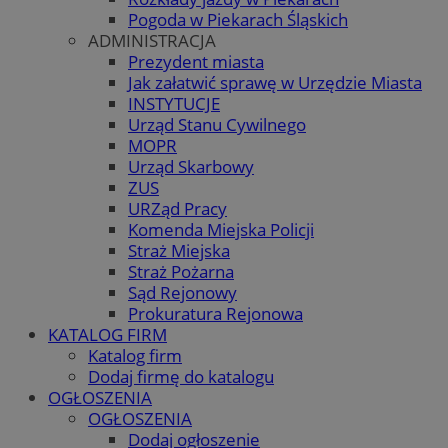
Pogoda w Piekarach Śląskich
ADMINISTRACJA
Prezydent miasta
Jak załatwić sprawę w Urzędzie Miasta
INSTYTUCJE
Urząd Stanu Cywilnego
MOPR
Urząd Skarbowy
ZUS
URZąd Pracy
Komenda Miejska Policji
Straż Miejska
Straż Pożarna
Sąd Rejonowy
Prokuratura Rejonowa
KATALOG FIRM
Katalog firm
Dodaj firmę do katalogu
OGŁOSZENIA
OGŁOSZENIA
Dodaj ogłoszenie