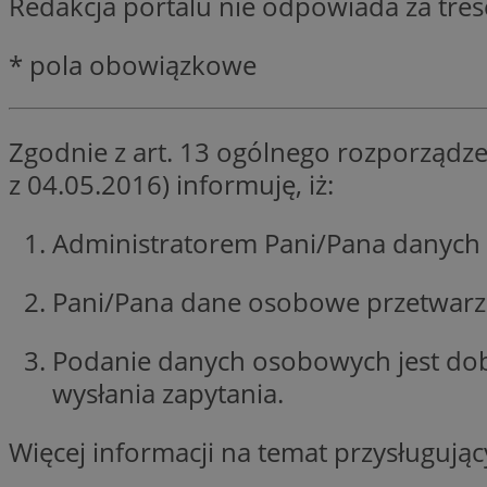
Redakcja portalu nie odpowiada za tre
SessID
QeSessID
* pola obowiązkowe
MvSessID
VISITOR_PRIVACY_
Zgodnie z art. 13 ogólnego rozporządze
z 04.05.2016) informuję, iż:
Administratorem Pani/Pana danych 
INGRESSCOOKIE
Pani/Pana dane osobowe przetwarzan
Podanie danych osobowych jest do
CookieScriptConse
wysłania zapytania.
Więcej informacji na temat przysługuj
__cf_bm