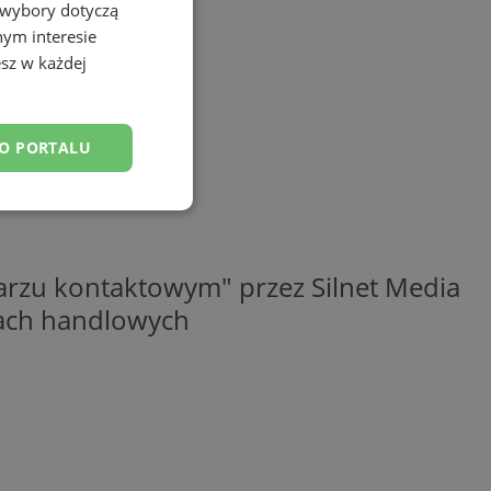
 wybory dotyczą
nym interesie
sz w każdej
DO PORTALU
esklasyfikowane
rzu kontaktowym" przez Silnet Media
elach handlowych
ane
owanie użytkownika i
j.