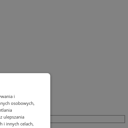
ywania i
danych osobowych,
etlania
az ulepszania
 i innych celach,