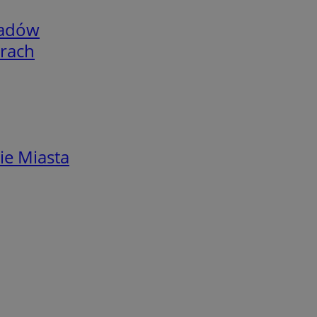
adów
arach
ie Miasta