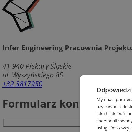
Infer Engineering Pracownia Projek
41-940
Piekary Śląskie
ul. Wyszyńskiego 85
+32 3817950
Odpowiedzia
Formularz kontaktowy
My i nasi partne
uzyskiwania dost
takich jak Twój a
spersonalizowanyc
usług.
Dostawcy s