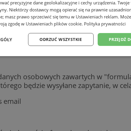
wać precyzyjne dane geolokalizacyjne i cechy urządzenia. Twoje
tryny. Niektórzy dostawcy mogą opierać się na prawnie uzasadnio
ie; masz prawo sprzeciwić się temu w
Ustawieniach reklam
. Może
woją zgodę w
Ustawieniach plików cookie
.
Polityka prywatności
EGÓŁY
ODRZUĆ WSZYSTKIE
PRZEJDŹ 
Wydajność
Targetowanie
Funkcjonalność
Ni
 danych osobowych zawartych w "formula
o którego będzie wysyłane zapytanie, w c
s email
ezbędne
Wydajność
Targetowanie
Funkcjonalność
Niesklasyfikow
ie umożliwiają korzystanie z podstawowych funkcji strony internetowej, takich jak log
Bez niezbędnych plików cookie nie można prawidłowo korzystać ze strony internetowe
Okres
Provider
/
Domena
Opis
przechowywania