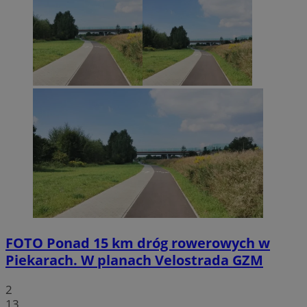
FOTO
Ponad 15 km dróg rowerowych w
Piekarach. W planach Velostrada GZM
2
13