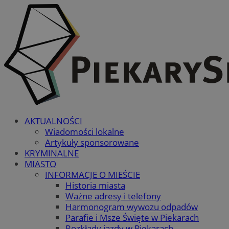
AKTUALNOŚCI
Wiadomości lokalne
Artykuły sponsorowane
KRYMINALNE
MIASTO
INFORMACJE O MIEŚCIE
Historia miasta
Ważne adresy i telefony
Harmonogram wywozu odpadów
Parafie i Msze Święte w Piekarach
Rozkłady jazdy w Piekarach