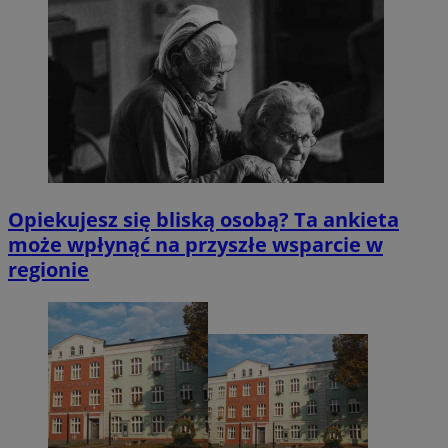
Opiekujesz się bliską osobą? Ta ankieta
może wpłynąć na przyszłe wsparcie w
regionie