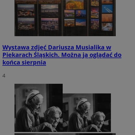
Wystawa zdjęć Dariusza Musialika w
Piekarach Śląskich. Można ją oglądać do
końca sierpnia
4