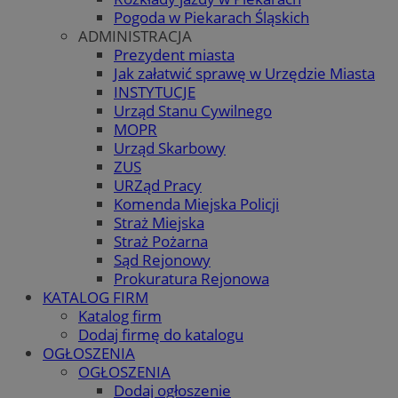
Pogoda w Piekarach Śląskich
ADMINISTRACJA
Prezydent miasta
Jak załatwić sprawę w Urzędzie Miasta
INSTYTUCJE
Urząd Stanu Cywilnego
MOPR
Urząd Skarbowy
ZUS
URZąd Pracy
Komenda Miejska Policji
Straż Miejska
Straż Pożarna
Sąd Rejonowy
Prokuratura Rejonowa
KATALOG FIRM
Katalog firm
Dodaj firmę do katalogu
OGŁOSZENIA
OGŁOSZENIA
Dodaj ogłoszenie