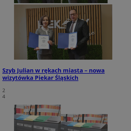
Szyb Julian w rękach miasta – nowa
wizytówka Piekar Śląskich
2
4