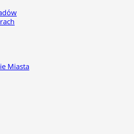
adów
arach
ie Miasta