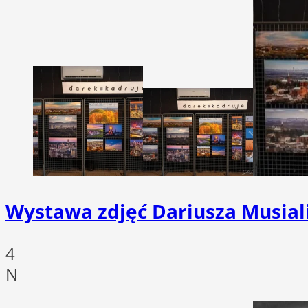
Wystawa zdjęć Dariusza Musiali
4
N