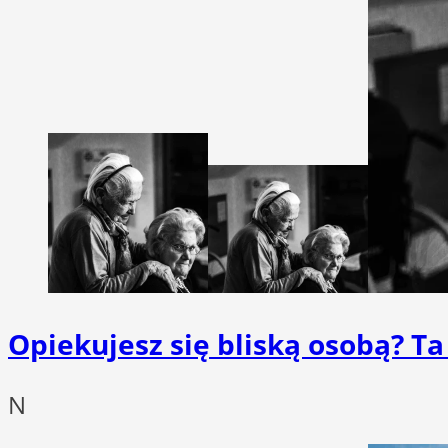
Opiekujesz się bliską osobą? T
N