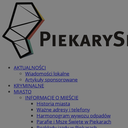
AKTUALNOŚCI
Wiadomości lokalne
Artykuły sponsorowane
KRYMINALNE
MIASTO
INFORMACJE O MIEŚCIE
Historia miasta
Ważne adresy i telefony
Harmonogram wywozu odpadów
Parafie i Msze Święte w Piekarach
Rozkłady jazdy w Piekarach