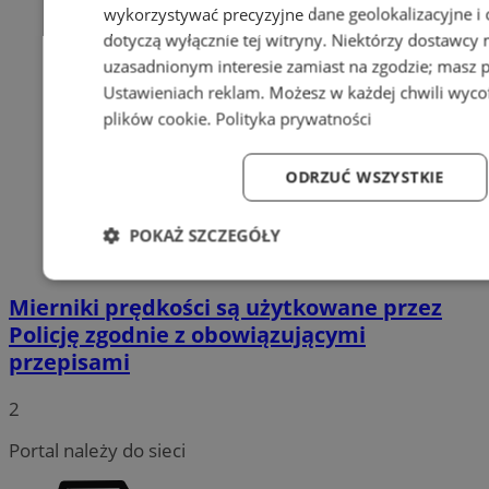
wykorzystywać precyzyjne dane geolokalizacyjne i
dotyczą wyłącznie tej witryny. Niektórzy dostawcy
uzasadnionym interesie zamiast na zgodzie; masz 
Ustawieniach reklam
. Możesz w każdej chwili wyc
plików cookie
.
Polityka prywatności
ODRZUĆ WSZYSTKIE
POKAŻ SZCZEGÓŁY
Niezbędne
Wydajność
Targetowanie
Fun
Mierniki prędkości są użytkowane przez
Policję zgodnie z obowiązującymi
przepisami
2
Niezbędne
Wydajność
Targetowanie
Fun
Portal należy do sieci
Niezbędne pliki cookie umożliwiają korzystanie z podstawowych fun