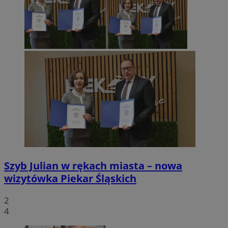
Szyb Julian w rękach miasta – nowa
wizytówka Piekar Śląskich
2
4