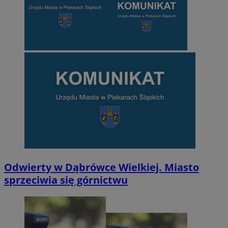
Odwierty w Dąbrówce Wielkiej. Miasto
sprzeciwia się górnictwu