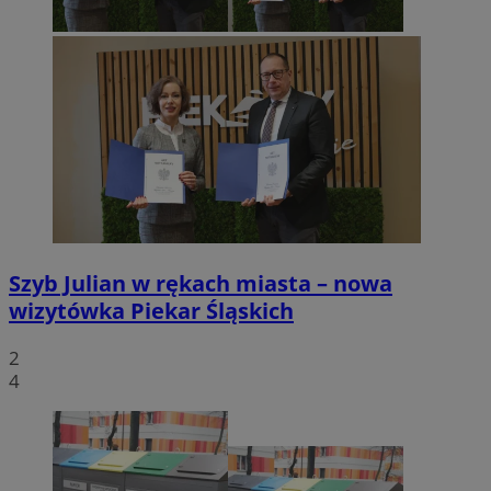
Szyb Julian w rękach miasta – nowa
wizytówka Piekar Śląskich
2
4