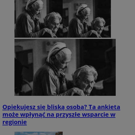
Opiekujesz się bliską osobą? Ta ankieta
może wpłynąć na przyszłe wsparcie w
regionie