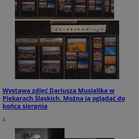
Wystawa zdjęć Dariusza Musialika w
Piekarach Śląskich. Można ją oglądać do
końca sierpnia
4