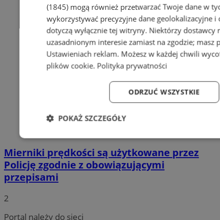
(1845)
mogą również przetwarzać Twoje dane w tych
wykorzystywać precyzyjne dane geolokalizacyjne i
dotyczą wyłącznie tej witryny. Niektórzy dostawcy
uzasadnionym interesie zamiast na zgodzie; masz 
Ustawieniach reklam
. Możesz w każdej chwili wyc
plików cookie
.
Polityka prywatności
ODRZUĆ WSZYSTKIE
POKAŻ SZCZEGÓŁY
Niezbędne
Wydajność
Targetowanie
Fun
Mierniki prędkości są użytkowane przez
Policję zgodnie z obowiązującymi
przepisami
2
Niezbędne
Wydajność
Targetowanie
Fun
Portal należy do sieci