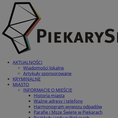
AKTUALNOŚCI
Wiadomości lokalne
Artykuły sponsorowane
KRYMINALNE
MIASTO
INFORMACJE O MIEŚCIE
Historia miasta
Ważne adresy i telefony
Harmonogram wywozu odpadów
Parafie i Msze Święte w Piekarach
Rozkłady jazdy w Piekarach