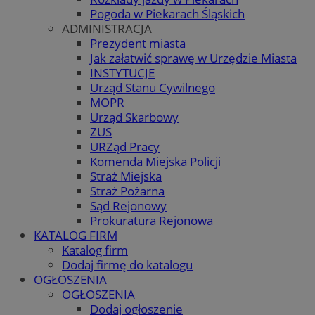
Pogoda w Piekarach Śląskich
ADMINISTRACJA
Prezydent miasta
Jak załatwić sprawę w Urzędzie Miasta
INSTYTUCJE
Urząd Stanu Cywilnego
MOPR
Urząd Skarbowy
ZUS
URZąd Pracy
Komenda Miejska Policji
Straż Miejska
Straż Pożarna
Sąd Rejonowy
Prokuratura Rejonowa
KATALOG FIRM
Katalog firm
Dodaj firmę do katalogu
OGŁOSZENIA
OGŁOSZENIA
Dodaj ogłoszenie