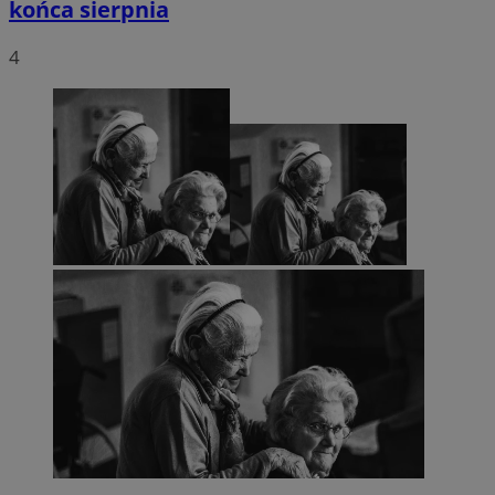
końca sierpnia
4