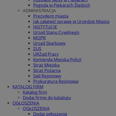
Pogoda w Piekarach Śląskich
ADMINISTRACJA
Prezydent miasta
Jak załatwić sprawę w Urzędzie Miasta
INSTYTUCJE
Urząd Stanu Cywilnego
MOPR
Urząd Skarbowy
ZUS
URZąd Pracy
Komenda Miejska Policji
Straż Miejska
Straż Pożarna
Sąd Rejonowy
Prokuratura Rejonowa
KATALOG FIRM
Katalog firm
Dodaj firmę do katalogu
OGŁOSZENIA
OGŁOSZENIA
Dodaj ogłoszenie