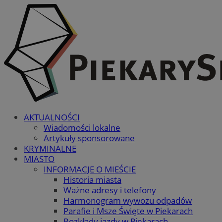
AKTUALNOŚCI
Wiadomości lokalne
Artykuły sponsorowane
KRYMINALNE
MIASTO
INFORMACJE O MIEŚCIE
Historia miasta
Ważne adresy i telefony
Harmonogram wywozu odpadów
Parafie i Msze Święte w Piekarach
Rozkłady jazdy w Piekarach