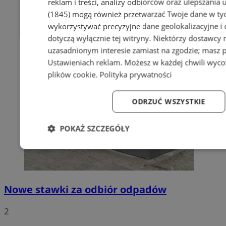
reklam i treści, analizy odbiorców oraz ulepszania 
(1845)
mogą również przetwarzać Twoje dane w tych
wykorzystywać precyzyjne dane geolokalizacyjne i
dotyczą wyłącznie tej witryny. Niektórzy dostawcy
uzasadnionym interesie zamiast na zgodzie; masz 
Ustawieniach reklam
. Możesz w każdej chwili wyc
plików cookie
.
Polityka prywatności
ODRZUĆ WSZYSTKIE
POKAŻ SZCZEGÓŁY
Niezbędne
Wydajność
Targetowanie
Fun
Nowe stawki za odbiór odpadów
2
Niezbędne
Wydajność
Targetowanie
Fun