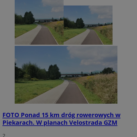
FOTO
Ponad 15 km dróg rowerowych w
Piekarach. W planach Velostrada GZM
2