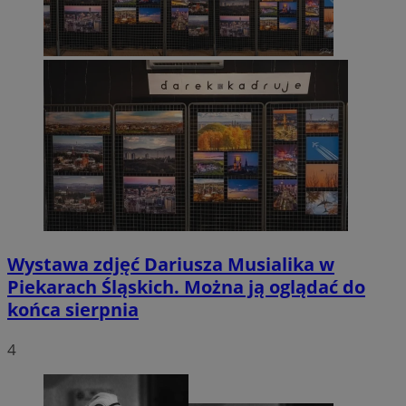
Wystawa zdjęć Dariusza Musialika w
Piekarach Śląskich. Można ją oglądać do
końca sierpnia
4