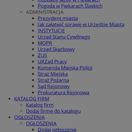
Pogoda w Piekarach Śląskich
ADMINISTRACJA
Prezydent miasta
Jak załatwić sprawę w Urzędzie Miasta
INSTYTUCJE
Urząd Stanu Cywilnego
MOPR
Urząd Skarbowy
ZUS
URZąd Pracy
Komenda Miejska Policji
Straż Miejska
Straż Pożarna
Sąd Rejonowy
Prokuratura Rejonowa
KATALOG FIRM
Katalog firm
Dodaj firmę do katalogu
OGŁOSZENIA
OGŁOSZENIA
Dodaj ogłoszenie