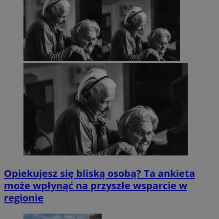
Opiekujesz się bliską osobą? Ta ankieta
może wpłynąć na przyszłe wsparcie w
regionie