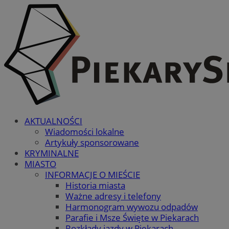
AKTUALNOŚCI
Wiadomości lokalne
Artykuły sponsorowane
KRYMINALNE
MIASTO
INFORMACJE O MIEŚCIE
Historia miasta
Ważne adresy i telefony
Harmonogram wywozu odpadów
Parafie i Msze Święte w Piekarach
Rozkłady jazdy w Piekarach