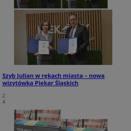
Szyb Julian w rękach miasta – nowa
wizytówka Piekar Śląskich
2
4