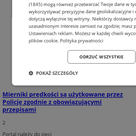
(1845)
mogą również przetwarzać Twoje dane w tych
wykorzystywać precyzyjne dane geolokalizacyjne i
dotyczą wyłącznie tej witryny. Niektórzy dostawcy
uzasadnionym interesie zamiast na zgodzie; masz 
Ustawieniach reklam
. Możesz w każdej chwili wyc
plików cookie
.
Polityka prywatności
ODRZUĆ WSZYSTKIE
POKAŻ SZCZEGÓŁY
Niezbędne
Wydajność
Targetowanie
Fun
Mierniki prędkości są użytkowane przez
Policję zgodnie z obowiązującymi
przepisami
2
Niezbędne
Wydajność
Targetowanie
Fun
Portal należy do sieci