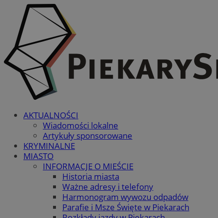
AKTUALNOŚCI
Wiadomości lokalne
Artykuły sponsorowane
KRYMINALNE
MIASTO
INFORMACJE O MIEŚCIE
Historia miasta
Ważne adresy i telefony
Harmonogram wywozu odpadów
Parafie i Msze Święte w Piekarach
Rozkłady jazdy w Piekarach