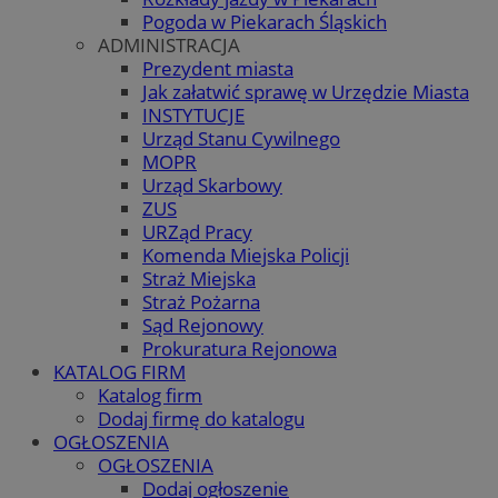
Pogoda w Piekarach Śląskich
ADMINISTRACJA
Prezydent miasta
Jak załatwić sprawę w Urzędzie Miasta
INSTYTUCJE
Urząd Stanu Cywilnego
MOPR
Urząd Skarbowy
ZUS
URZąd Pracy
Komenda Miejska Policji
Straż Miejska
Straż Pożarna
Sąd Rejonowy
Prokuratura Rejonowa
KATALOG FIRM
Katalog firm
Dodaj firmę do katalogu
OGŁOSZENIA
OGŁOSZENIA
Dodaj ogłoszenie