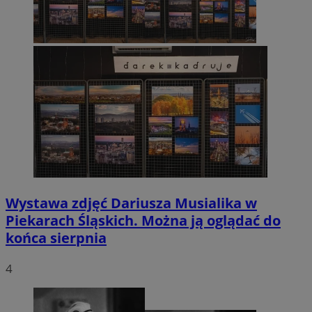
Wystawa zdjęć Dariusza Musialika w
Piekarach Śląskich. Można ją oglądać do
końca sierpnia
4