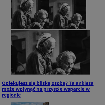
Opiekujesz się bliską osobą? Ta ankieta
może wpłynąć na przyszłe wsparcie w
regionie