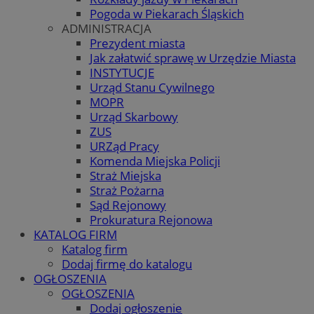
Pogoda w Piekarach Śląskich
ADMINISTRACJA
Prezydent miasta
Jak załatwić sprawę w Urzędzie Miasta
INSTYTUCJE
Urząd Stanu Cywilnego
MOPR
Urząd Skarbowy
ZUS
URZąd Pracy
Komenda Miejska Policji
Straż Miejska
Straż Pożarna
Sąd Rejonowy
Prokuratura Rejonowa
KATALOG FIRM
Katalog firm
Dodaj firmę do katalogu
OGŁOSZENIA
OGŁOSZENIA
Dodaj ogłoszenie