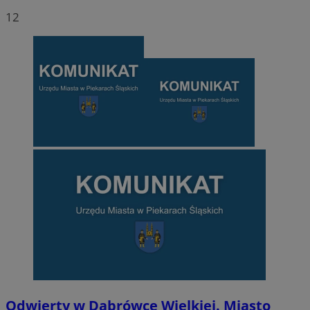
12
Odwierty w Dąbrówce Wielkiej. Miasto