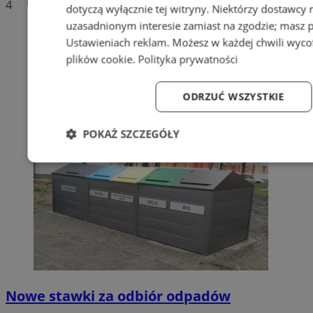
4
dotyczą wyłącznie tej witryny. Niektórzy dostawcy
uzasadnionym interesie zamiast na zgodzie; masz 
Ustawieniach reklam
. Możesz w każdej chwili wyc
plików cookie
.
Polityka prywatności
ODRZUĆ WSZYSTKIE
POKAŻ SZCZEGÓŁY
Niezbędne
Wydajność
Targetowanie
Fun
Niezbędne
Wydajność
Targetowanie
Fun
Niezbędne pliki cookie umożliwiają korzystanie z podstawowych fun
Nowe stawki za odbiór odpadów
logowanie użytkownika i zarządzanie kontem. Bez niezbędnych p
ze strony internetowej.