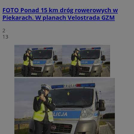
FOTO
Ponad 15 km dróg rowerowych w
Piekarach. W planach Velostrada GZM
2
13