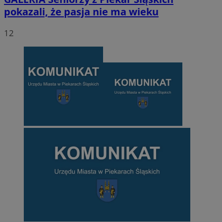
pokazali, że pasja nie ma wieku
12