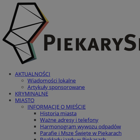
AKTUALNOŚCI
Wiadomości lokalne
Artykuły sponsorowane
KRYMINALNE
MIASTO
INFORMACJE O MIEŚCIE
Historia miasta
Ważne adresy i telefony
Harmonogram wywozu odpadów
Parafie i Msze Święte w Piekarach
Rozkłady jazdy w Piekarach