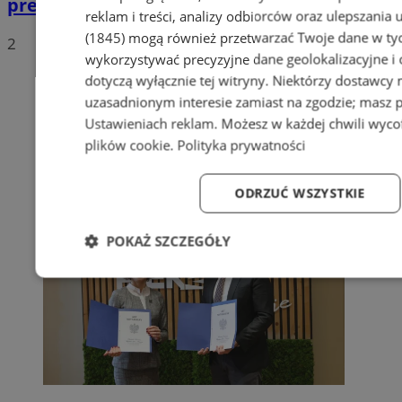
prezydenckim
reklam i treści, analizy odbiorców oraz ulepszania 
(1845)
mogą również przetwarzać Twoje dane w tych
2
wykorzystywać precyzyjne dane geolokalizacyjne i
dotyczą wyłącznie tej witryny. Niektórzy dostawcy
uzasadnionym interesie zamiast na zgodzie; masz 
Ustawieniach reklam
. Możesz w każdej chwili wyc
plików cookie
.
Polityka prywatności
ODRZUĆ WSZYSTKIE
POKAŻ SZCZEGÓŁY
Niezbędne
Wydajność
Targetowanie
Fun