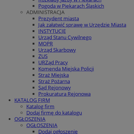
Pogoda w Piekarach Śląskich
ADMINISTRACJA
Prezydent miasta
Jak załatwić sprawę w Urzędzie Miasta
INSTYTUCJE
Urząd Stanu Cywilnego
MOPR
Urząd Skarbowy
ZUS
URZąd Pracy
Komenda Miejska Policji
Straż Miejska
Straż Pożarna
Sąd Rejonowy
Prokuratura Rejonowa
KATALOG FIRM
Katalog firm
Dodaj firmę do katalogu
OGŁOSZENIA
OGŁOSZENIA
Dodaj ogłoszenie