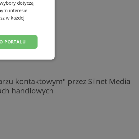
 wybory dotyczą
nym interesie
sz w każdej
DO PORTALU
esklasyfikowane
rzu kontaktowym" przez Silnet Media
elach handlowych
ane
owanie użytkownika i
j.