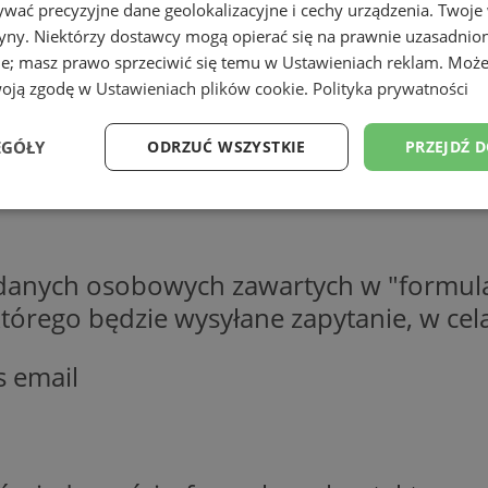
wać precyzyjne dane geolokalizacyjne i cechy urządzenia. Twoje
tryny. Niektórzy dostawcy mogą opierać się na prawnie uzasadnio
ie; masz prawo sprzeciwić się temu w
Ustawieniach reklam
. Może
woją zgodę w
Ustawieniach plików cookie
.
Polityka prywatności
EGÓŁY
ODRZUĆ WSZYSTKIE
PRZEJDŹ 
Wydajność
Targetowanie
Funkcjonalność
Ni
 danych osobowych zawartych w "formula
o którego będzie wysyłane zapytanie, w c
s email
ezbędne
Wydajność
Targetowanie
Funkcjonalność
Niesklasyfikow
ie umożliwiają korzystanie z podstawowych funkcji strony internetowej, takich jak log
Bez niezbędnych plików cookie nie można prawidłowo korzystać ze strony internetowe
Okres
Provider
/
Domena
Opis
przechowywania