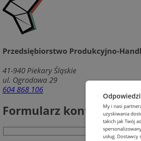
Przedsiębiorstwo Produkcyjno-Hand
41-940
Piekary Śląskie
ul. Ogrodowa 29
604 868 106
Odpowiedzia
Formularz kontaktowy
My i nasi partne
uzyskiwania dost
takich jak Twój a
spersonalizowanyc
usług.
Dostawcy s