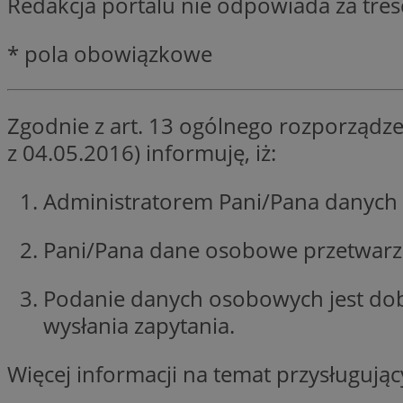
Redakcja portalu nie odpowiada za tre
SessID
QeSessID
* pola obowiązkowe
MvSessID
VISITOR_PRIVACY_
Zgodnie z art. 13 ogólnego rozporządze
z 04.05.2016) informuję, iż:
Administratorem Pani/Pana danych 
INGRESSCOOKIE
Pani/Pana dane osobowe przetwarzan
Podanie danych osobowych jest do
CookieScriptConse
wysłania zapytania.
Więcej informacji na temat przysługuj
__cf_bm