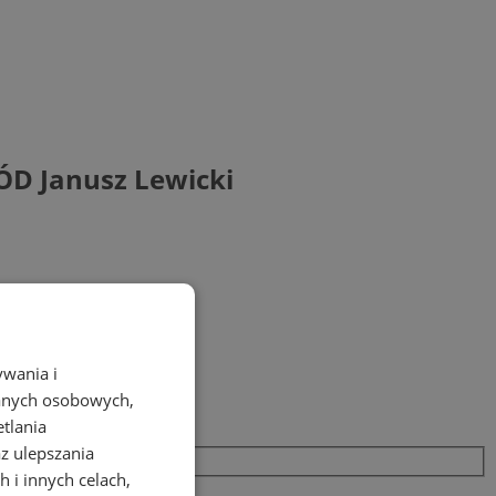
D Janusz Lewicki
ywania i
danych osobowych,
etlania
az ulepszania
 i innych celach,