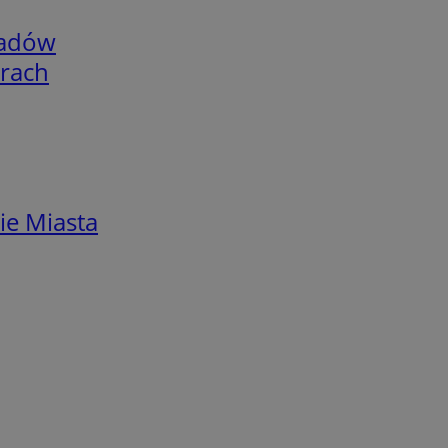
adów
arach
ie Miasta