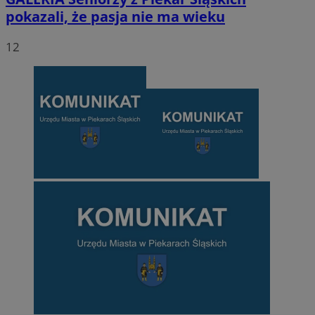
pokazali, że pasja nie ma wieku
12