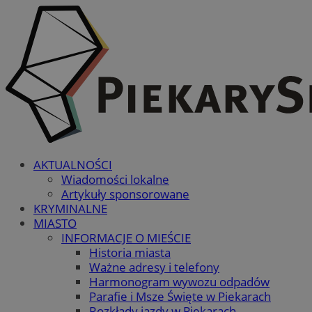
AKTUALNOŚCI
Wiadomości lokalne
Artykuły sponsorowane
KRYMINALNE
MIASTO
INFORMACJE O MIEŚCIE
Historia miasta
Ważne adresy i telefony
Harmonogram wywozu odpadów
Parafie i Msze Święte w Piekarach
Rozkłady jazdy w Piekarach