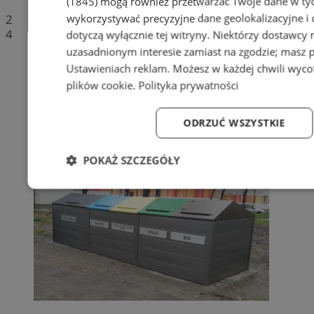
(1845)
mogą również przetwarzać Twoje dane w tych
wykorzystywać precyzyjne dane geolokalizacyjne i
2
4
dotyczą wyłącznie tej witryny. Niektórzy dostawcy
uzasadnionym interesie zamiast na zgodzie; masz 
Ustawieniach reklam
. Możesz w każdej chwili wyc
plików cookie
.
Polityka prywatności
ODRZUĆ WSZYSTKIE
POKAŻ SZCZEGÓŁY
Niezbędne
Wydajność
Targetowanie
Fun
Niezbędne
Wydajność
Targetowanie
Fun