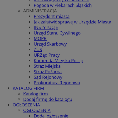
Pogoda w Piekarach Śląskich
ADMINISTRACJA
Prezydent miasta
Jak załatwić sprawę w Urzędzie Miasta
INSTYTUCJE
Urząd Stanu Cywilnego
MOPR
Urząd Skarbowy
ZUS
URZąd Pracy
Komenda Miejska Policji
Straż Miejska
Straż Pożarna
Sąd Rejonowy
Prokuratura Rejonowa
KATALOG FIRM
Katalog firm
Dodaj firmę do katalogu
OGŁOSZENIA
OGŁOSZENIA
Dodaj ogłoszenie