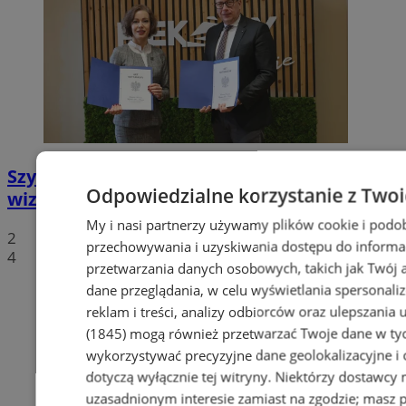
Szyb Julian w rękach miasta – nowa
Odpowiedzialne korzystanie z Two
wizytówka Piekar Śląskich
My i nasi partnerzy używamy plików cookie i podo
2
przechowywania i uzyskiwania dostępu do informa
4
przetwarzania danych osobowych, takich jak Twój ad
dane przeglądania, w celu wyświetlania spersonali
reklam i treści, analizy odbiorców oraz ulepszania 
(1845)
mogą również przetwarzać Twoje dane w tych
wykorzystywać precyzyjne dane geolokalizacyjne i
dotyczą wyłącznie tej witryny. Niektórzy dostawcy
uzasadnionym interesie zamiast na zgodzie; masz 