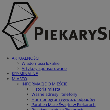
AKTUALNOŚCI
Wiadomości lokalne
Artykuły sponsorowane
KRYMINALNE
MIASTO
INFORMACJE O MIEŚCIE
Historia miasta
Ważne adresy i telefony
Harmonogram wywozu odpadów
Parafie i Msze Święte w Piekarach
Rozkłady jazdy w Piekarach