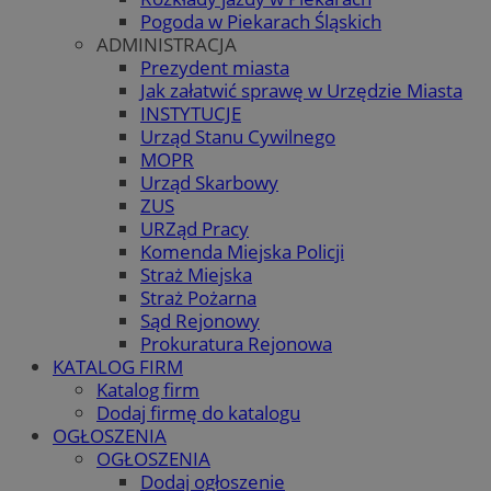
Pogoda w Piekarach Śląskich
ADMINISTRACJA
Prezydent miasta
Jak załatwić sprawę w Urzędzie Miasta
INSTYTUCJE
Urząd Stanu Cywilnego
MOPR
Urząd Skarbowy
ZUS
URZąd Pracy
Komenda Miejska Policji
Straż Miejska
Straż Pożarna
Sąd Rejonowy
Prokuratura Rejonowa
KATALOG FIRM
Katalog firm
Dodaj firmę do katalogu
OGŁOSZENIA
OGŁOSZENIA
Dodaj ogłoszenie