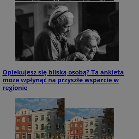
Opiekujesz się bliską osobą? Ta ankieta
może wpłynąć na przyszłe wsparcie w
regionie