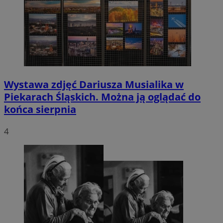
Wystawa zdjęć Dariusza Musialika w
Piekarach Śląskich. Można ją oglądać do
końca sierpnia
4