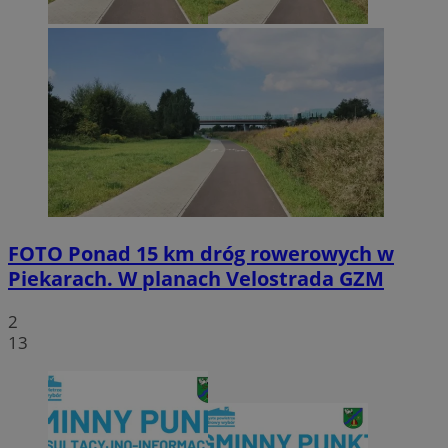
FOTO
Ponad 15 km dróg rowerowych w
Piekarach. W planach Velostrada GZM
2
13