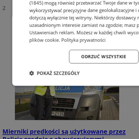
(1845)
mogą również przetwarzać Twoje dane w tych
2
wykorzystywać precyzyjne dane geolokalizacyjne i
dotyczą wyłącznie tej witryny. Niektórzy dostawcy
uzasadnionym interesie zamiast na zgodzie; masz 
Ustawieniach reklam
. Możesz w każdej chwili wyc
plików cookie
.
Polityka prywatności
ODRZUĆ WSZYSTKIE
POKAŻ SZCZEGÓŁY
Niezbędne
Wydajność
Targetowanie
Fun
Mierniki prędkości są użytkowane przez
Niezbędne
Wydajność
Targetowanie
Fun