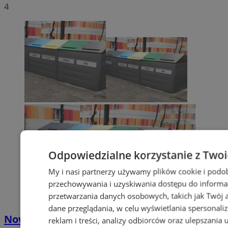
4
Odpowiedzialne korzystanie z Two
My i nasi partnerzy używamy plików cookie i podo
przechowywania i uzyskiwania dostępu do informa
przetwarzania danych osobowych, takich jak Twój ad
dane przeglądania, w celu wyświetlania spersonali
Nowe stawki za odbiór odpadów
reklam i treści, analizy odbiorców oraz ulepszania 