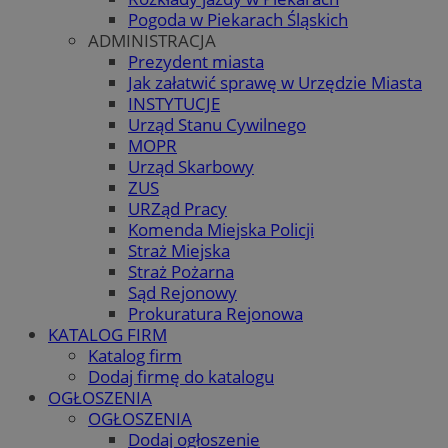
Pogoda w Piekarach Śląskich
ADMINISTRACJA
Prezydent miasta
Jak załatwić sprawę w Urzędzie Miasta
INSTYTUCJE
Urząd Stanu Cywilnego
MOPR
Urząd Skarbowy
ZUS
URZąd Pracy
Komenda Miejska Policji
Straż Miejska
Straż Pożarna
Sąd Rejonowy
Prokuratura Rejonowa
KATALOG FIRM
Katalog firm
Dodaj firmę do katalogu
OGŁOSZENIA
OGŁOSZENIA
Dodaj ogłoszenie