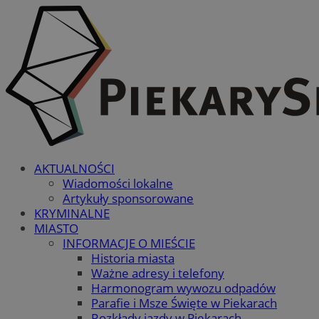
AKTUALNOŚCI
Wiadomości lokalne
Artykuły sponsorowane
KRYMINALNE
MIASTO
INFORMACJE O MIEŚCIE
Historia miasta
Ważne adresy i telefony
Harmonogram wywozu odpadów
Parafie i Msze Święte w Piekarach
Rozkłady jazdy w Piekarach