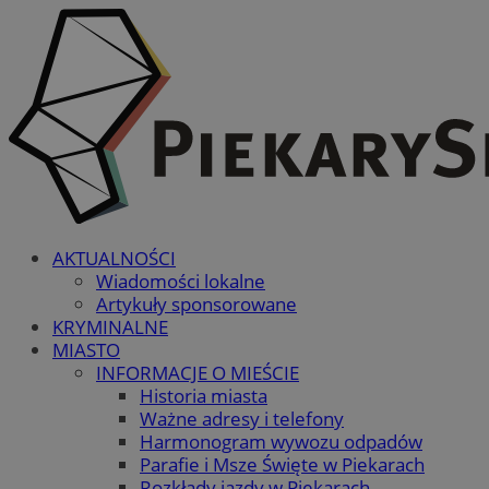
AKTUALNOŚCI
Wiadomości lokalne
Artykuły sponsorowane
KRYMINALNE
MIASTO
INFORMACJE O MIEŚCIE
Historia miasta
Ważne adresy i telefony
Harmonogram wywozu odpadów
Parafie i Msze Święte w Piekarach
Rozkłady jazdy w Piekarach