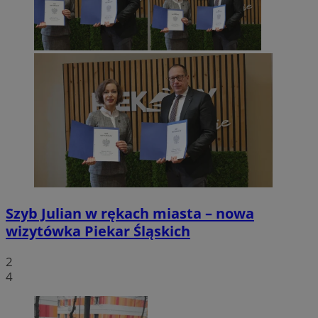
Szyb Julian w rękach miasta – nowa
wizytówka Piekar Śląskich
2
4