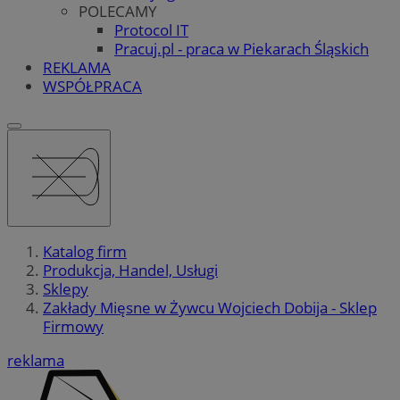
POLECAMY
Protocol IT
Pracuj.pl - praca w Piekarach Śląskich
REKLAMA
WSPÓŁPRACA
Katalog firm
Produkcja, Handel, Usługi
Sklepy
Zakłady Mięsne w Żywcu Wojciech Dobija - Sklep
Firmowy
reklama