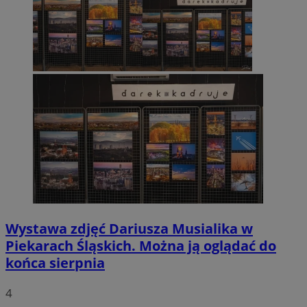
Wystawa zdjęć Dariusza Musialika w
Piekarach Śląskich. Można ją oglądać do
końca sierpnia
4