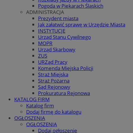
Pogoda w Piekarach Śląskich
ADMINISTRACJA
Prezydent miasta
Jak załatwić sprawę w Urzędzie Miasta
INSTYTUCJE
Urząd Stanu Cywilnego
MOPR
Urząd Skarbowy
ZUS
URZąd Pracy
Komenda Miejska Policji
Straż Miejska
Straż Pożarna
Sąd Rejonowy
Prokuratura Rejonowa
KATALOG FIRM
Katalog firm
Dodaj firmę do katalogu
OGŁOSZENIA
OGŁOSZENIA
Dodaj ogłoszenie