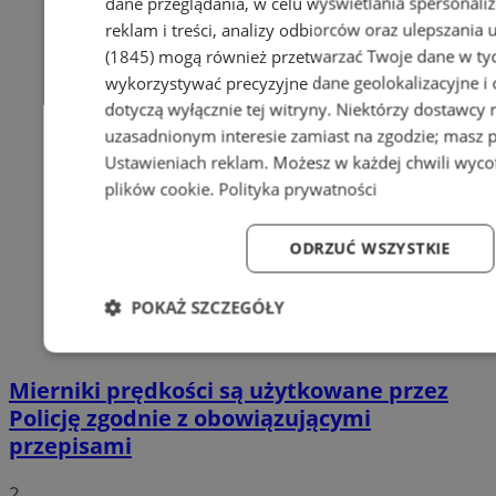
dane przeglądania, w celu wyświetlania spersonali
reklam i treści, analizy odbiorców oraz ulepszania 
(1845)
mogą również przetwarzać Twoje dane w tych
wykorzystywać precyzyjne dane geolokalizacyjne i
dotyczą wyłącznie tej witryny. Niektórzy dostawcy
uzasadnionym interesie zamiast na zgodzie; masz 
Ustawieniach reklam
. Możesz w każdej chwili wyc
plików cookie
.
Polityka prywatności
ODRZUĆ WSZYSTKIE
POKAŻ SZCZEGÓŁY
Niezbędne
Wydajność
Targetowanie
Fun
Mierniki prędkości są użytkowane przez
Policję zgodnie z obowiązującymi
przepisami
2