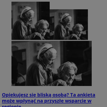
Opiekujesz się bliską osobą? Ta ankieta
może wpłynąć na przyszłe wsparcie w
regionie