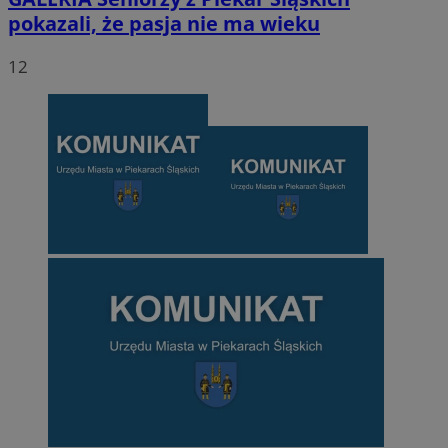
pokazali, że pasja nie ma wieku
12