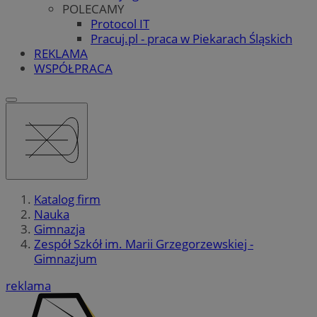
POLECAMY
Protocol IT
Pracuj.pl - praca w Piekarach Śląskich
REKLAMA
WSPÓŁPRACA
Katalog firm
Nauka
Gimnazja
Zespół Szkół im. Marii Grzegorzewskiej -
Gimnazjum
reklama