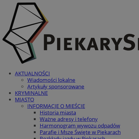
AKTUALNOŚCI
Wiadomości lokalne
Artykuły sponsorowane
KRYMINALNE
MIASTO
INFORMACJE O MIEŚCIE
Historia miasta
Ważne adresy i telefony
Harmonogram wywozu odpadów
Parafie i Msze Święte w Piekarach
Rozkłady jazdy w Piekarach