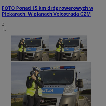
FOTO
Ponad 15 km dróg rowerowych w
Piekarach. W planach Velostrada GZM
2
13