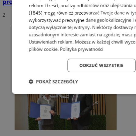
prezydenckim
reklam i treści, analizy odbiorców oraz ulepszania 
(1845)
mogą również przetwarzać Twoje dane w tych
2
wykorzystywać precyzyjne dane geolokalizacyjne i
dotyczą wyłącznie tej witryny. Niektórzy dostawcy
uzasadnionym interesie zamiast na zgodzie; masz 
Ustawieniach reklam
. Możesz w każdej chwili wyc
plików cookie
.
Polityka prywatności
ODRZUĆ WSZYSTKIE
POKAŻ SZCZEGÓŁY
Niezbędne
Wydajność
Targetowanie
Fun