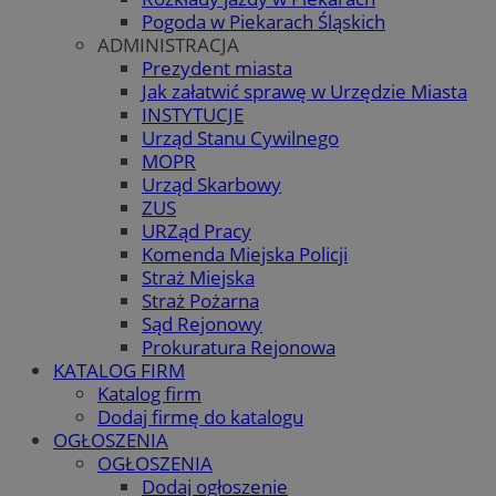
Pogoda w Piekarach Śląskich
ADMINISTRACJA
Prezydent miasta
Jak załatwić sprawę w Urzędzie Miasta
INSTYTUCJE
Urząd Stanu Cywilnego
MOPR
Urząd Skarbowy
ZUS
URZąd Pracy
Komenda Miejska Policji
Straż Miejska
Straż Pożarna
Sąd Rejonowy
Prokuratura Rejonowa
KATALOG FIRM
Katalog firm
Dodaj firmę do katalogu
OGŁOSZENIA
OGŁOSZENIA
Dodaj ogłoszenie