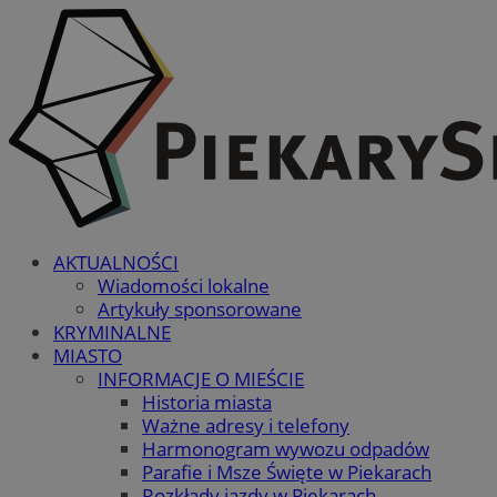
AKTUALNOŚCI
Wiadomości lokalne
Artykuły sponsorowane
KRYMINALNE
MIASTO
INFORMACJE O MIEŚCIE
Historia miasta
Ważne adresy i telefony
Harmonogram wywozu odpadów
Parafie i Msze Święte w Piekarach
Rozkłady jazdy w Piekarach