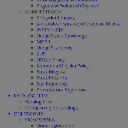
Pogoda w Piekarach Śląskich
ADMINISTRACJA
Prezydent miasta
Jak załatwić sprawę w Urzędzie Miasta
INSTYTUCJE
Urząd Stanu Cywilnego
MOPR
Urząd Skarbowy
ZUS
URZąd Pracy
Komenda Miejska Policji
Straż Miejska
Straż Pożarna
Sąd Rejonowy
Prokuratura Rejonowa
KATALOG FIRM
Katalog firm
Dodaj firmę do katalogu
OGŁOSZENIA
OGŁOSZENIA
Dodaj ogłoszenie