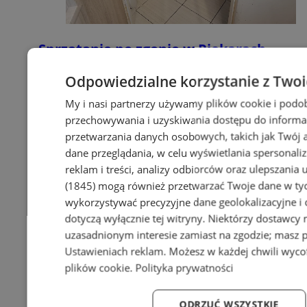
Sprzątanie po zgonie w Piekarach
Śląskich | Kastelnik
Odpowiedzialne korzystanie z Two
My i nasi partnerzy używamy plików cookie i podo
przechowywania i uzyskiwania dostępu do informa
przetwarzania danych osobowych, takich jak Twój ad
dane przeglądania, w celu wyświetlania spersonali
reklam i treści, analizy odbiorców oraz ulepszania 
(1845)
mogą również przetwarzać Twoje dane w tych
wykorzystywać precyzyjne dane geolokalizacyjne i
dotyczą wyłącznie tej witryny. Niektórzy dostawcy
uzasadnionym interesie zamiast na zgodzie; masz 
Ustawieniach reklam
. Możesz w każdej chwili wyc
plików cookie
.
Polityka prywatności
ODRZUĆ WSZYSTKIE