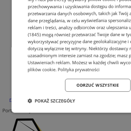
przechowywania i uzyskiwania dostępu do informa
przetwarzania danych osobowych, takich jak Twój ad
dane przeglądania, w celu wyświetlania spersonali
reklam i treści, analizy odbiorców oraz ulepszania 
(1845)
mogą również przetwarzać Twoje dane w tych
wykorzystywać precyzyjne dane geolokalizacyjne i
dotyczą wyłącznie tej witryny. Niektórzy dostawcy
uzasadnionym interesie zamiast na zgodzie; masz 
Ustawieniach reklam
. Możesz w każdej chwili wyc
plików cookie
.
Polityka prywatności
Sprzątanie po zgonie w Piekarach
ODRZUĆ WSZYSTKIE
Śląskich | Kastelnik
reklama
POKAŻ SZCZEGÓŁY
Portal należy do sieci
Niezbędne
Wydajność
Targetowanie
Fun