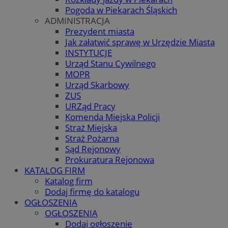
Pogoda w Piekarach Śląskich
ADMINISTRACJA
Prezydent miasta
Jak załatwić sprawę w Urzędzie Miasta
INSTYTUCJE
Urząd Stanu Cywilnego
MOPR
Urząd Skarbowy
ZUS
URZąd Pracy
Komenda Miejska Policji
Straż Miejska
Straż Pożarna
Sąd Rejonowy
Prokuratura Rejonowa
KATALOG FIRM
Katalog firm
Dodaj firmę do katalogu
OGŁOSZENIA
OGŁOSZENIA
Dodaj ogłoszenie