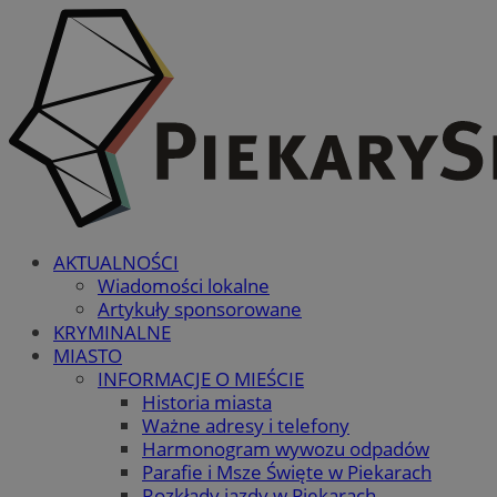
AKTUALNOŚCI
Wiadomości lokalne
Artykuły sponsorowane
KRYMINALNE
MIASTO
INFORMACJE O MIEŚCIE
Historia miasta
Ważne adresy i telefony
Harmonogram wywozu odpadów
Parafie i Msze Święte w Piekarach
Rozkłady jazdy w Piekarach