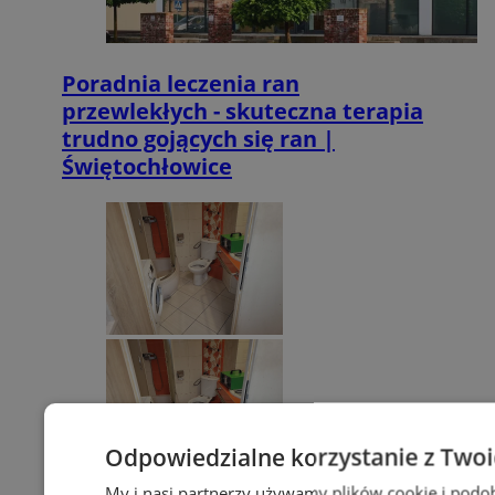
Poradnia leczenia ran
przewlekłych - skuteczna terapia
trudno gojących się ran |
Świętochłowice
Odpowiedzialne korzystanie z Two
My i nasi partnerzy używamy plików cookie i podo