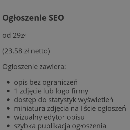
SessID
QeSessID
Ogłoszenie SEO
MvSessID
VISITOR_PRIVACY_
od 29zł
(23.58 zł netto)
Ogłoszenie zawiera:
INGRESSCOOKIE
opis bez ograniczeń
1 zdjęcie lub logo firmy
CookieScriptConse
dostęp do statystyk wyświetleń
miniatura zdjęcia na liście ogłoszeń
wizualny edytor opisu
__cf_bm
szybka publikacja ogłoszenia