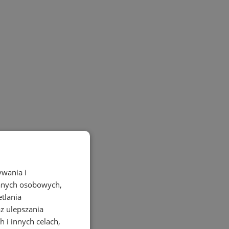
ywania i
danych osobowych,
etlania
az ulepszania
 i innych celach,