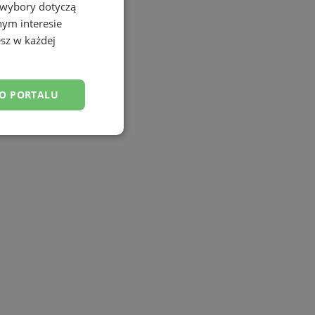
 wybory dotyczą
nym interesie
sz w każdej
DO PORTALU
esklasyfikowane
ane
owanie użytkownika i
j.