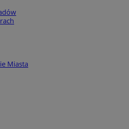
adów
arach
ie Miasta