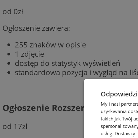
od 0zł
Ogłoszenie zawiera:
255 znaków w opisie
1 zdjęcie
dostęp do statystyk wyświetleń
standardowa pozycja i wygląd na li
Odpowiedzia
My i nasi partne
Ogłoszenie Rozszerzone
uzyskiwania dost
takich jak Twój a
od 17zł
spersonalizowanyc
usług.
Dostawcy s