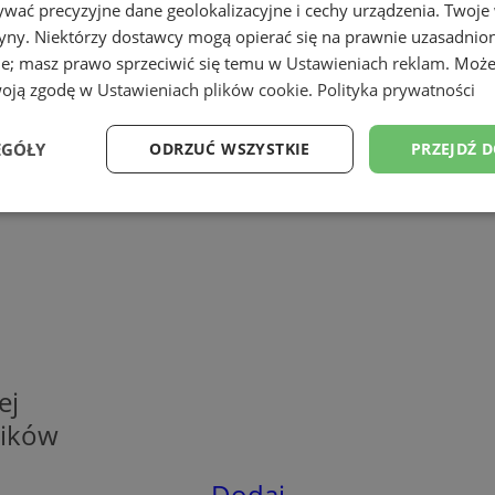
wać precyzyjne dane geolokalizacyjne i cechy urządzenia. Twoje
tryny. Niektórzy dostawcy mogą opierać się na prawnie uzasadnio
ie; masz prawo sprzeciwić się temu w
Ustawieniach reklam
. Może
woją zgodę w
Ustawieniach plików cookie
.
Polityka prywatności
EGÓŁY
ODRZUĆ WSZYSTKIE
PRZEJDŹ 
Wydajność
Targetowanie
Funkcjonalność
Ni
ezbędne
Wydajność
Targetowanie
Funkcjonalność
Niesklasyfikow
ej
ie umożliwiają korzystanie z podstawowych funkcji strony internetowej, takich jak log
ników
Bez niezbędnych plików cookie nie można prawidłowo korzystać ze strony internetowe
Okres
Provider
/
Domena
Opis
przechowywania
Dodaj