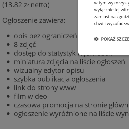
(13.82 zł netto)
w tym wykorzysty
wyłącznie tej wi
zamiast na zgodz
Ogłoszenie zawiera:
chwili wycofać s
opis bez ograniczeń
POKAŻ SZCZ
8 zdjęć
dostęp do statystyk wyświetleń
Niezbędne
miniatura zdjęcia na liście ogłoszeń
wizualny edytor opisu
szybka publikacja ogłoszenia
link do strony www
film wideo
Ni
czasowa promocja na stronie główn
Niezbędne pliki cook
ogłoszenie wyróżnione na liście wy
zarządzanie kontem. 
Nazwa