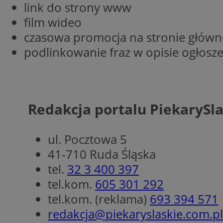
link do strony www
film wideo
czasowa promocja na stronie główn
Nazwa
podlinkowanie fraz w opisie ogłosz
Pro
Nazwa
Nazwa
Do
Nazwa
openstat_gid
ustat_gid
google_push
.bi
ustat_3zn4uzjz1qh
__Secure-
ROLLOUT_TOKEN
openstat_ui7qxbn
Redakcja portalu PiekarySl
ustat_mscumsezXj6
ustat_h0XXxbtbr5aj
sa-user-id-v3
ul. Pocztowa 5
tuuid
__mguid_
41-710 Ruda Śląska
tuuid
tel.
32 3 400 397
_clck
tel.kom.
605 301 292
OAID
tel.kom. (reklama)
693 394 571
_clsk
ustat_5ei1p1pnc3n
redakcja@piekaryslaskie.com.pl
__mguid_