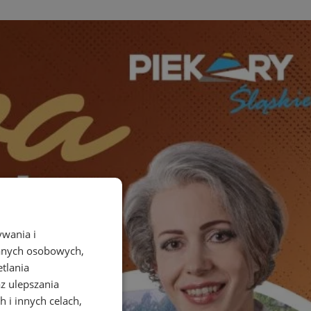
ywania i
danych osobowych,
etlania
az ulepszania
 i innych celach,