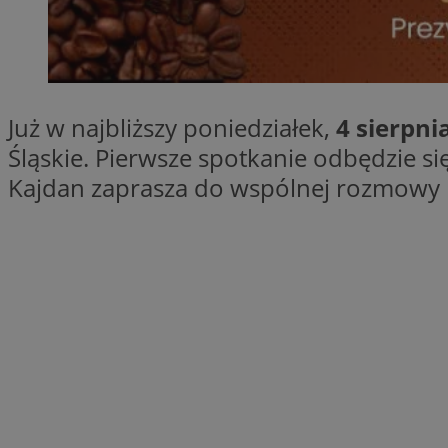
SessID
QeSessID
MvSessID
VISITOR_PRIVACY_
Już w najbliższy poniedziałek,
4 sierpni
Śląskie. Pierwsze spotkanie odbędzie si
Kajdan zaprasza do wspólnej rozmowy p
INGRESSCOOKIE
CookieScriptConse
__cf_bm