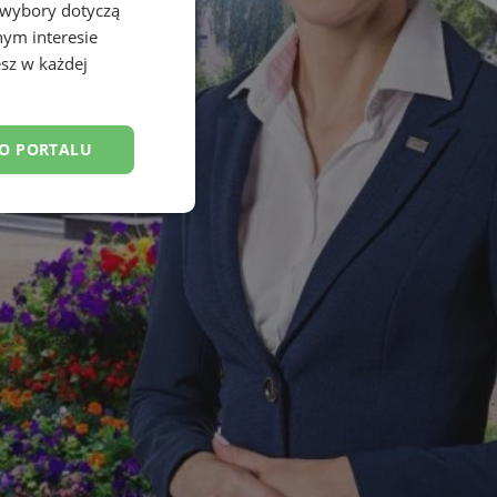
 wybory dotyczą
nym interesie
sz w każdej
DO PORTALU
esklasyfikowane
ane
owanie użytkownika i
j.