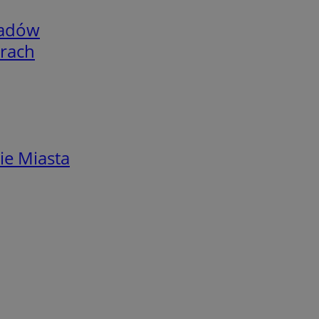
adów
arach
ie Miasta