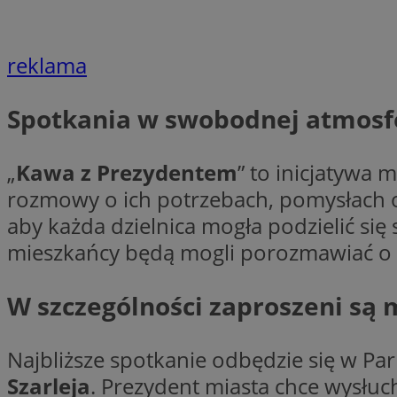
reklama
Nazwa
Pro
Nazwa
Nazwa
Do
Nazwa
Spotkania w swobodnej atmosf
openstat_gid
ustat_gid
google_push
.bi
ustat_3zn4uzjz1qh
__Secure-
ROLLOUT_TOKEN
openstat_ui7qxbn
„
Kawa z Prezydentem
” to inicjatywa
ustat_mscumsezXj6
rozmowy o ich potrzebach, pomysłach o
ustat_h0XXxbtbr5aj
aby każda dzielnica mogła podzielić si
sa-user-id-v3
tuuid
__mguid_
mieszkańcy będą mogli porozmawiać o w
tuuid
W szczególności zaproszeni są 
_clck
OAID
Najbliższe spotkanie odbędzie się w Pa
_clsk
ustat_5ei1p1pnc3n
Szarleja
. Prezydent miasta chce wysłuc
__mguid_