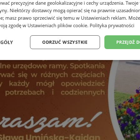
wać precyzyjne dane geolokalizacyjne i cechy urządzenia. Twoje
tryny. Niektórzy dostawcy mogą opierać się na prawnie uzasadnio
ie; masz prawo sprzeciwić się temu w
Ustawieniach reklam
. Może
woją zgodę w
Ustawieniach plików cookie
.
Polityka prywatności
EGÓŁY
ODRZUĆ WSZYSTKIE
PRZEJDŹ 
Wydajność
Targetowanie
Funkcjonalność
Ni
ezbędne
Wydajność
Targetowanie
Funkcjonalność
Niesklasyfikow
ie umożliwiają korzystanie z podstawowych funkcji strony internetowej, takich jak log
Bez niezbędnych plików cookie nie można prawidłowo korzystać ze strony internetowe
Okres
Provider
/
Domena
Opis
przechowywania