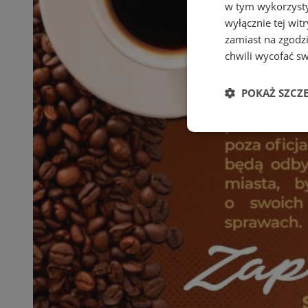
w tym wykorzysty
wyłącznie tej wi
zamiast na zgodz
chwili wycofać s
POKAŻ SZCZ
Niezbędne
Ni
Niezbędne pliki cook
zarządzanie kontem. 
Nazwa