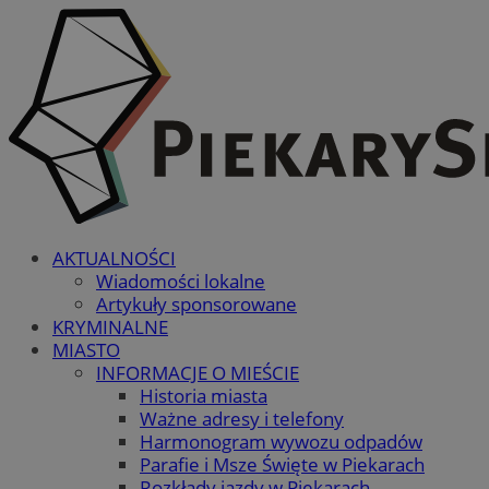
AKTUALNOŚCI
Wiadomości lokalne
Artykuły sponsorowane
KRYMINALNE
MIASTO
INFORMACJE O MIEŚCIE
Historia miasta
Ważne adresy i telefony
Harmonogram wywozu odpadów
Parafie i Msze Święte w Piekarach
Rozkłady jazdy w Piekarach