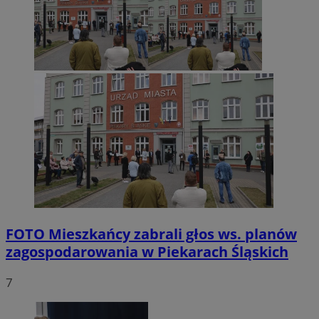
FOTO
Mieszkańcy zabrali głos ws. planów
zagospodarowania w Piekarach Śląskich
7