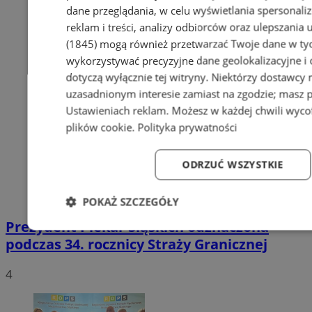
dane przeglądania, w celu wyświetlania spersonali
reklam i treści, analizy odbiorców oraz ulepszania 
(1845)
mogą również przetwarzać Twoje dane w tych
wykorzystywać precyzyjne dane geolokalizacyjne i
dotyczą wyłącznie tej witryny. Niektórzy dostawcy
uzasadnionym interesie zamiast na zgodzie; masz 
Ustawieniach reklam
. Możesz w każdej chwili wyc
plików cookie
.
Polityka prywatności
ODRZUĆ WSZYSTKIE
POKAŻ SZCZEGÓŁY
Prezydent Piekar Śląskich odznaczona
Niezbędne
Wydajność
Targetowanie
Fun
podczas 34. rocznicy Straży Granicznej
4