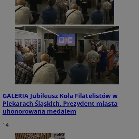
GALERIA
Jubileusz Koła Filatelistów w
Piekarach Śląskich. Prezydent miasta
uhonorowana medalem
14