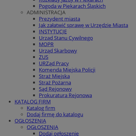
Pogoda w Piekarach Śląskich
ADMINISTRACJA
Prezydent miasta
Jak załatwić sprawę w Urzędzie Miasta
INSTYTUCJE
Urząd Stanu Cywilnego
MOPR
Urząd Skarbowy
ZUS
URZąd Pracy
Komenda Miejska Policji
Straż Miejska
Straż Pożarna
Sąd Rejonowy
Prokuratura Rejonowa
KATALOG FIRM
Katalog firm
Dodaj firmę do katalogu
OGŁOSZENIA
OGŁOSZENIA
Dodaj ogłoszenie