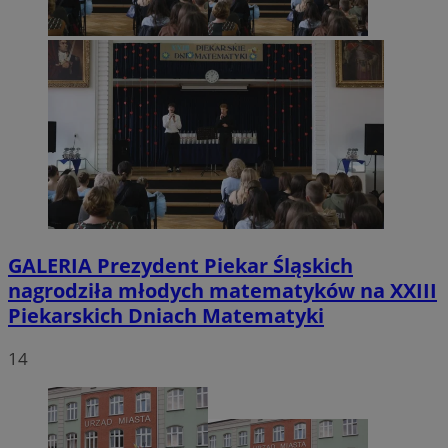
GALERIA
Prezydent Piekar Śląskich
nagrodziła młodych matematyków na XXIII
Piekarskich Dniach Matematyki
14