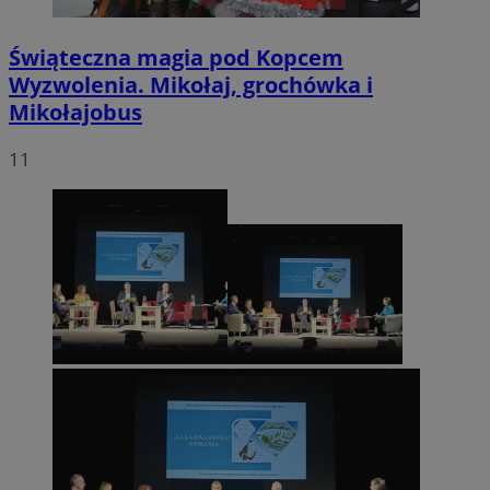
Świąteczna magia pod Kopcem
Wyzwolenia. Mikołaj, grochówka i
Mikołajobus
11