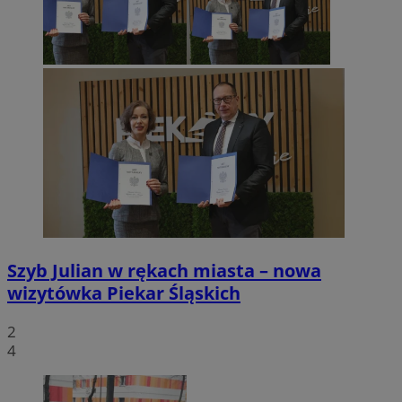
Szyb Julian w rękach miasta – nowa
wizytówka Piekar Śląskich
2
4