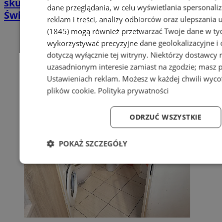
skuteczna terapia trudno gojących się ran |
dane przeglądania, w celu wyświetlania spersonali
Świętochłowice
reklam i treści, analizy odbiorców oraz ulepszania 
(1845)
mogą również przetwarzać Twoje dane w tych
wykorzystywać precyzyjne dane geolokalizacyjne i
dotyczą wyłącznie tej witryny. Niektórzy dostawcy
uzasadnionym interesie zamiast na zgodzie; masz 
Ustawieniach reklam
. Możesz w każdej chwili wyc
plików cookie
.
Polityka prywatności
ODRZUĆ WSZYSTKIE
POKAŻ SZCZEGÓŁY
Niezbędne
Wydajność
Targetowanie
Fun