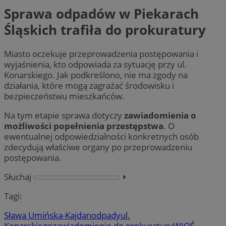
Sprawa odpadów w Piekarach
Śląskich trafiła do prokuratury
Miasto oczekuje przeprowadzenia postępowania i
wyjaśnienia, kto odpowiada za sytuację przy ul.
Konarskiego. Jak podkreślono, nie ma zgody na
działania, które mogą zagrażać środowisku i
bezpieczeństwu mieszkańców.
Na tym etapie sprawa dotyczy
zawiadomienia o
możliwości popełnienia przestępstwa
. O
ewentualnej odpowiedzialności konkretnych osób
zdecydują właściwe organy po przeprowadzeniu
postępowania.
Słuchaj
⏵︎
Tagi:
Sława Umińska-Kajdan
odpady
ul.
Konarskiego
zawiadomienie do prokuratury
WIOŚ