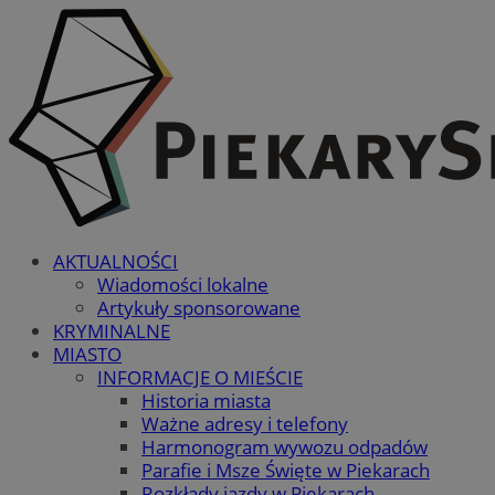
AKTUALNOŚCI
Wiadomości lokalne
Artykuły sponsorowane
KRYMINALNE
MIASTO
INFORMACJE O MIEŚCIE
Historia miasta
Ważne adresy i telefony
Harmonogram wywozu odpadów
Parafie i Msze Święte w Piekarach
Rozkłady jazdy w Piekarach