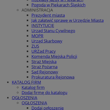
Pogoda w Piekarach Śląskich
ADMINISTRACJA
Prezydent miasta
Jak załatwić sprawę w Urzędzie Miasta
INSTYTUCJE
Urząd Stanu Cywilnego
MOPR
Urząd Skarbowy
ZUS
URZąd Pracy
Komenda Miejska Policji
Straż Miejska
Straż Pożarna
Sąd Rejonowy
Prokuratura Rejonowa
KATALOG FIRM
Katalog firm
Dodaj firmę do katalogu
OGŁOSZENIA
OGŁOSZENIA
Dodaj ogłoszenie