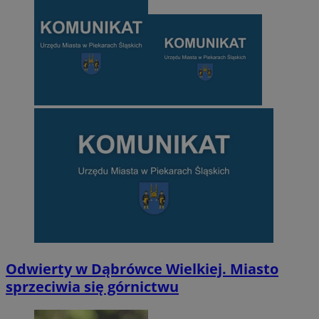
Odwierty w Dąbrówce Wielkiej. Miasto
sprzeciwia się górnictwu